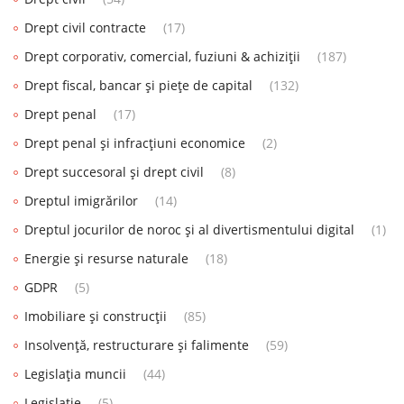
Drept civil contracte
(17)
Drept corporativ, comercial, fuziuni & achiziții
(187)
Drept fiscal, bancar și piețe de capital
(132)
Drept penal
(17)
Drept penal și infracțiuni economice
(2)
Drept succesoral și drept civil
(8)
Dreptul imigrărilor
(14)
Dreptul jocurilor de noroc și al divertismentului digital
(1)
Energie și resurse naturale
(18)
GDPR
(5)
Imobiliare și construcții
(85)
Insolvență, restructurare și falimente
(59)
Legislația muncii
(44)
Legislatie
(5)