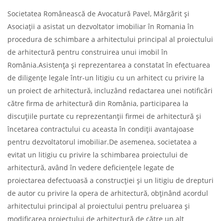
Societatea Românească de Avocatură Pavel, Mărgărit și
Asociații a asistat un dezvoltator imobiliar în Romania în
procedura de schimbare a arhitectului principal al proiectului
de arhitectură pentru construirea unui imobil în
România.Asistența și reprezentarea a constatat în efectuarea
de diligențe legale într-un litigiu cu un arhitect cu privire la
un proiect de arhitectură, incluzând redactarea unei notificări
către firma de arhitectură din România, participarea la
discuțiile purtate cu reprezentanții firmei de arhitectură și
încetarea contractului cu aceasta în condiții avantajoase
pentru dezvoltatorul imobiliar.De asemenea, societatea a
evitat un litigiu cu privire la schimbarea proiectului de
arhitectură, având în vedere deficiențele legate de
proiectarea defectuoasă a construcției și un litigiu de drepturi
de autor cu privire la opera de arhitectură, obținând acordul
arhitectului principal al proiectului pentru preluarea și
modificarea proiectului de arhitectură de către un alt