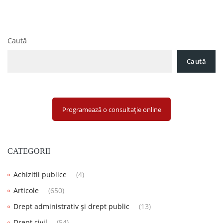
în
împotriva unui titlu executoriu în România?
articole
Noutăți legislative 19 August 2022
Caută
Caută
Programează o consultație online
CATEGORII
Achizitii publice
(4)
Articole
(650)
Drept administrativ și drept public
(13)
Drept civil
(54)