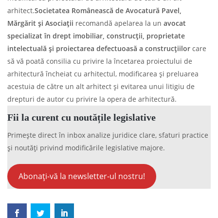
arhitect.
Societatea Românească de Avocatură Pavel,
Mărgărit și Asociații
recomandă apelarea la un
avocat
specializat în
drept imobiliar, construcții, proprietate
intelectuală și proiectarea defectuoasă a construcțiilor
care
să vă poată consilia cu privire la încetarea proiectului de
arhitectură încheiat cu arhitectul, modificarea și preluarea
acestuia de către un alt arhitect și evitarea unui litigiu de
drepturi de autor cu privire la opera de arhitectură.
Fii la curent cu noutățile legislative
Primește direct în inbox analize juridice clare, sfaturi practice
și noutăți privind modificările legislative majore.
Abonați-vă la newsletter-ul nostru!