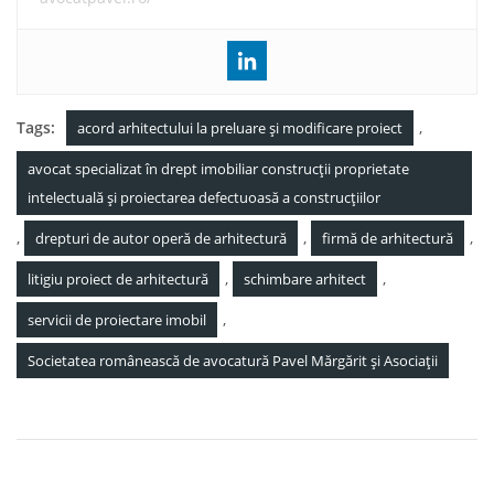
Tags:
,
acord arhitectului la preluare și modificare proiect
avocat specializat în drept imobiliar construcții proprietate
intelectuală și proiectarea defectuoasă a construcțiilor
,
,
,
drepturi de autor operă de arhitectură
firmă de arhitectură
,
,
litigiu proiect de arhitectură
schimbare arhitect
,
servicii de proiectare imobil
Societatea românească de avocatură Pavel Mărgărit și Asociații
Navigare
Cum se poate face contestație la executare silită