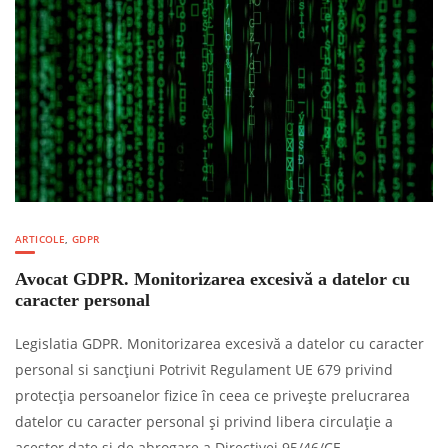
ARTICOLE
,
GDPR
Avocat GDPR. Monitorizarea excesivă a datelor cu
caracter personal
Legislatia GDPR. Monitorizarea excesivă a datelor cu caracter
personal si sancțiuni Potrivit Regulament UE 679 privind
protecţia persoanelor fizice în ceea ce priveşte prelucrarea
datelor cu caracter personal şi privind libera circulaţie a
acestor date şi de abrogare a Directivei 95/46/CE