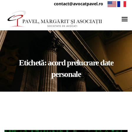
contact@avocatpavel.ro
Etichetă:
acord prelucrare date
personale