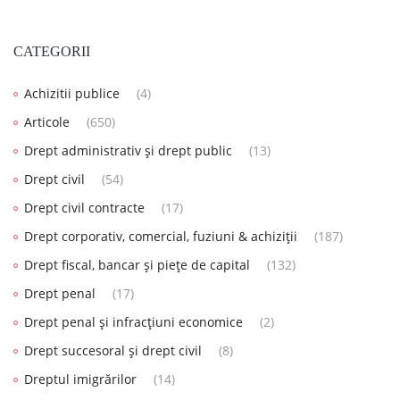
CATEGORII
Achizitii publice
(4)
Articole
(650)
Drept administrativ și drept public
(13)
Drept civil
(54)
Drept civil contracte
(17)
Drept corporativ, comercial, fuziuni & achiziții
(187)
Drept fiscal, bancar și piețe de capital
(132)
Drept penal
(17)
Drept penal și infracțiuni economice
(2)
Drept succesoral și drept civil
(8)
Dreptul imigrărilor
(14)