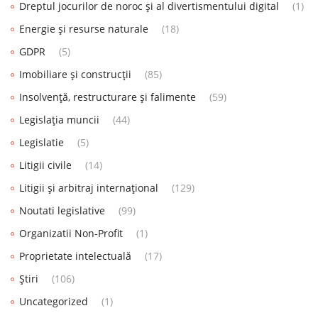
Dreptul jocurilor de noroc și al divertismentului digital
(1)
Energie și resurse naturale
(18)
GDPR
(5)
Imobiliare și construcții
(85)
Insolvență, restructurare și falimente
(59)
Legislația muncii
(44)
Legislatie
(5)
Litigii civile
(14)
Litigii și arbitraj internațional
(129)
Noutati legislative
(99)
Organizatii Non-Profit
(1)
Proprietate intelectuală
(17)
Știri
(106)
Uncategorized
(1)