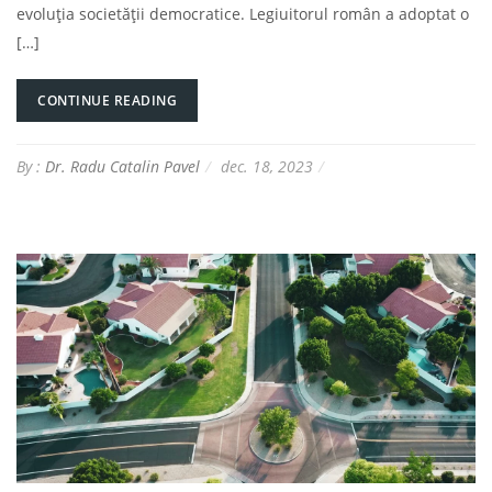
evoluția societății democratice. Legiuitorul român a adoptat o
[…]
CONTINUE READING
By :
Dr. Radu Catalin Pavel
dec. 18, 2023