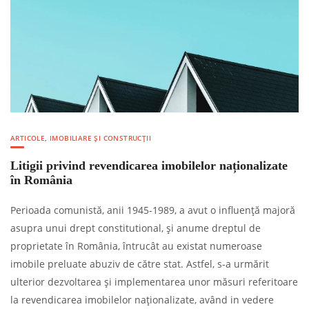
ARTICOLE
,
IMOBILIARE ȘI CONSTRUCȚII
Litigii privind revendicarea imobilelor naționalizate
în România
Perioada comunistă, anii 1945-1989, a avut o influență majoră
asupra unui drept constitutional, și anume dreptul de
proprietate în România, întrucât au existat numeroase
imobile preluate abuziv de către stat. Astfel, s-a urmărit
ulterior dezvoltarea și implementarea unor măsuri referitoare
la revendicarea imobilelor naționalizate, având in vedere