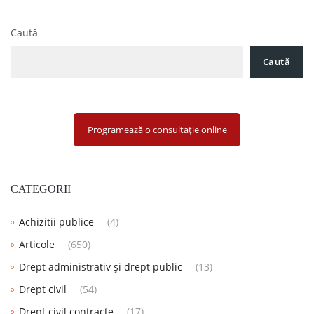
Caută
Caută
Programează o consultație online
CATEGORII
Achizitii publice
(4)
Articole
(650)
Drept administrativ și drept public
(13)
Drept civil
(54)
Drept civil contracte
(17)