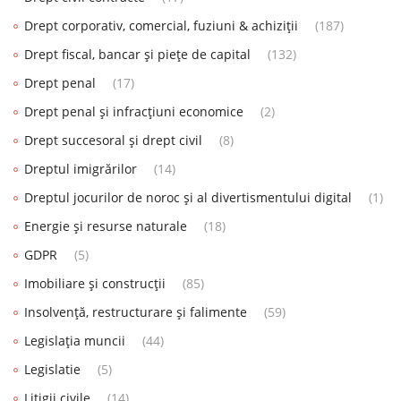
Drept corporativ, comercial, fuziuni & achiziții
(187)
Drept fiscal, bancar și piețe de capital
(132)
Drept penal
(17)
Drept penal și infracțiuni economice
(2)
Drept succesoral și drept civil
(8)
Dreptul imigrărilor
(14)
Dreptul jocurilor de noroc și al divertismentului digital
(1)
Energie și resurse naturale
(18)
GDPR
(5)
Imobiliare și construcții
(85)
Insolvență, restructurare și falimente
(59)
Legislația muncii
(44)
Legislatie
(5)
Litigii civile
(14)