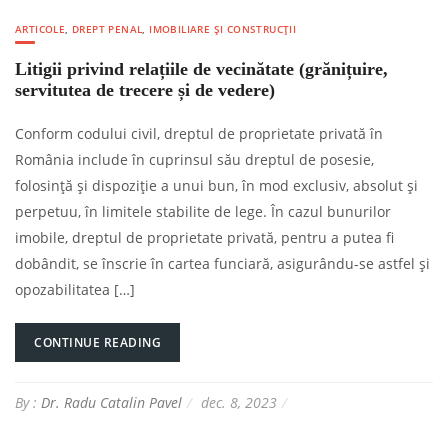
ARTICOLE
,
DREPT PENAL
,
IMOBILIARE ȘI CONSTRUCȚII
Litigii privind relațiile de vecinătate (grănițuire,
servitutea de trecere și de vedere)
Conform codului civil, dreptul de proprietate privată în
România include în cuprinsul său dreptul de posesie,
folosință și dispoziție a unui bun, în mod exclusiv, absolut și
perpetuu, în limitele stabilite de lege. În cazul bunurilor
imobile, dreptul de proprietate privată, pentru a putea fi
dobândit, se înscrie în cartea funciară, asigurându-se astfel și
opozabilitatea […]
CONTINUE READING
By :
Dr. Radu Catalin Pavel
dec. 8, 2023