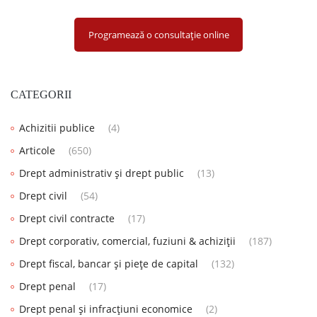
Programează o consultație online
CATEGORII
Achizitii publice
(4)
Articole
(650)
Drept administrativ și drept public
(13)
Drept civil
(54)
Drept civil contracte
(17)
Drept corporativ, comercial, fuziuni & achiziții
(187)
Drept fiscal, bancar și piețe de capital
(132)
Drept penal
(17)
Drept penal și infracțiuni economice
(2)