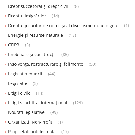
Drept succesoral și drept civil
(8)
Dreptul imigrărilor
(14)
Dreptul jocurilor de noroc și al divertismentului digital
(1)
Energie și resurse naturale
(18)
GDPR
(5)
Imobiliare și construcții
(85)
Insolvență, restructurare și falimente
(59)
Legislația muncii
(44)
Legislatie
(5)
Litigii civile
(14)
Litigii și arbitraj internațional
(129)
Noutati legislative
(99)
Organizatii Non-Profit
(1)
Proprietate intelectuală
(17)