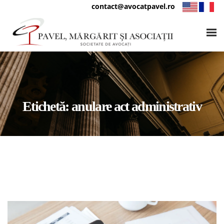
contact@avocatpavel.ro
Etichetă:
anulare act administrativ