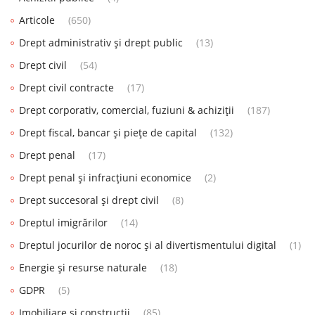
Articole
(650)
Drept administrativ și drept public
(13)
Drept civil
(54)
Drept civil contracte
(17)
Drept corporativ, comercial, fuziuni & achiziții
(187)
Drept fiscal, bancar și piețe de capital
(132)
Drept penal
(17)
Drept penal și infracțiuni economice
(2)
Drept succesoral și drept civil
(8)
Dreptul imigrărilor
(14)
Dreptul jocurilor de noroc și al divertismentului digital
(1)
Energie și resurse naturale
(18)
GDPR
(5)
Imobiliare și construcții
(85)