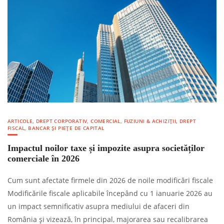
ARTICOLE
,
DREPT CORPORATIV, COMERCIAL, FUZIUNI & ACHIZIȚII
,
DREPT
FISCAL, BANCAR ȘI PIEȚE DE CAPITAL
Impactul noilor taxe și impozite asupra societăților
comerciale în 2026
Cum sunt afectate firmele din 2026 de noile modificări fiscale
Modificările fiscale aplicabile începând cu 1 ianuarie 2026 au
un impact semnificativ asupra mediului de afaceri din
România și vizează, în principal, majorarea sau recalibrarea