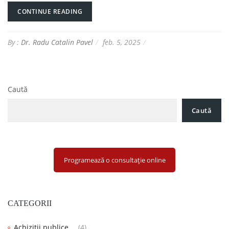
CONTINUE READING
By :
Dr. Radu Catalin Pavel
feb. 5, 2025
Caută
Caută
Programează o consultație online
CATEGORII
Achizitii publice
(4)