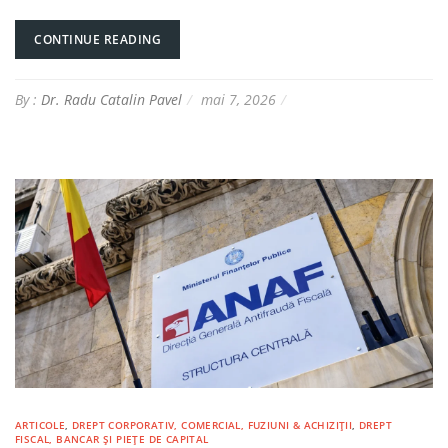
CONTINUE READING
By :
Dr. Radu Catalin Pavel
mai 7, 2026
ARTICOLE
,
DREPT CORPORATIV, COMERCIAL, FUZIUNI & ACHIZIȚII
,
DREPT
FISCAL, BANCAR ȘI PIEȚE DE CAPITAL