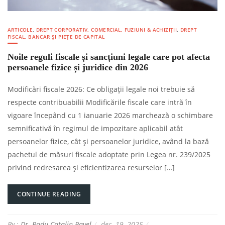
ARTICOLE
,
DREPT CORPORATIV, COMERCIAL, FUZIUNI & ACHIZIȚII
,
DREPT
FISCAL, BANCAR ȘI PIEȚE DE CAPITAL
Noile reguli fiscale și sancțiuni legale care pot afecta
persoanele fizice și juridice din 2026
Modificări fiscale 2026: Ce obligații legale noi trebuie să
respecte contribuabilii Modificările fiscale care intră în
vigoare începând cu 1 ianuarie 2026 marchează o schimbare
semnificativă în regimul de impozitare aplicabil atât
persoanelor fizice, cât și persoanelor juridice, având la bază
pachetul de măsuri fiscale adoptate prin Legea nr. 239/2025
privind redresarea și eficientizarea resurselor […]
CONTINUE READING
By :
Dr. Radu Catalin Pavel
dec. 19, 2025