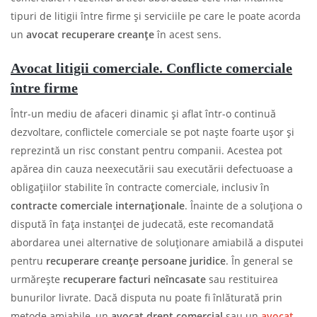
tipuri de litigii între firme și serviciile pe care le poate acorda
un
avocat recuperare creanțe
în acest sens.
Avocat litigii comerciale. Conflicte comerciale
între firme
Într-un mediu de afaceri dinamic și aflat într-o continuă
dezvoltare, conflictele comerciale se pot naște foarte ușor și
reprezintă un risc constant pentru companii. Acestea pot
apărea din cauza neexecutării sau executării defectuoase a
obligațiilor stabilite în contracte comerciale, inclusiv în
contracte comerciale internaționale
. Înainte de a soluționa o
dispută în fața instanței de judecată, este recomandată
abordarea unei alternative de soluționare amiabilă a disputei
pentru
recuperare creanțe persoane juridice
. În general se
urmărește
recuperare facturi neîncasate
sau restituirea
bunurilor livrate. Dacă disputa nu poate fi înlăturată prin
metode amiabile, un
avocat drept comercial
sau un
avocat