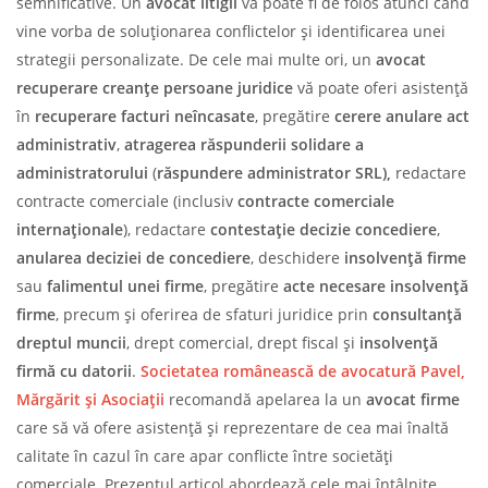
semnificative. Un
avocat litigii
vă poate fi de folos atunci când
vine vorba de soluționarea conflictelor și identificarea unei
strategii personalizate. De cele mai multe ori, un
avocat
recuperare creanțe persoane juridice
vă poate oferi asistență
în
recuperare facturi neîncasate
, pregătire
cerere anulare act
administrativ
,
atragerea răspunderii solidare a
administratorului
(
răspundere
administrator SRL),
redactare
contracte comerciale (inclusiv
contracte comerciale
internaționale
), redactare
contestație decizie concediere
,
anularea deciziei de concediere
, deschidere
insolvență firme
sau
falimentul unei firme
, pregătire
acte necesare insolvență
firme
, precum și oferirea de sfaturi juridice prin
consultanță
dreptul muncii
, drept comercial, drept fiscal și
insolvență
firmă cu datorii
.
Societatea românească de avocatură Pavel,
Mărgărit și Asociații
recomandă apelarea la un
avocat firme
care să vă ofere asistență și reprezentare de cea mai înaltă
calitate în cazul în care apar conflicte între societăți
comerciale. Prezentul articol abordează cele mai întâlnite