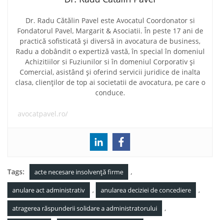
Dr. Radu Cătălin Pavel este Avocatul Coordonator si
Fondatorul Pavel, Margarit & Asociatii. În peste 17 ani de
practică sofisticată și diversă in avocatura de business,
Radu a dobândit o expertiză vastă, în special în domeniul
Achizitiilor si Fuziunilor si în domeniul Corporativ și
Comercial, asistând și oferind servicii juridice de inalta
clasa, clienților de top ai societatii de avocatura, pe care o
conduce.
avocatpavel.ro/
Tags:
,
acte necesare insolvență firme
,
,
anulare act administrativ
anularea deciziei de concediere
,
atragerea răspunderii solidare a administratorului