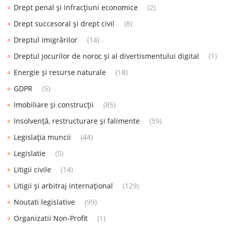
Drept penal și infracțiuni economice
(2)
Drept succesoral și drept civil
(8)
Dreptul imigrărilor
(14)
Dreptul jocurilor de noroc și al divertismentului digital
(1)
Energie și resurse naturale
(18)
GDPR
(5)
Imobiliare și construcții
(85)
Insolvență, restructurare și falimente
(59)
Legislația muncii
(44)
Legislatie
(5)
Litigii civile
(14)
Litigii și arbitraj internațional
(129)
Noutati legislative
(99)
Organizatii Non-Profit
(1)