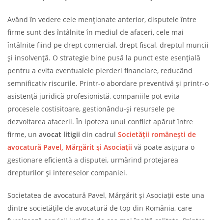
Având în vedere cele menționate anterior, disputele între
firme sunt des întâlnite în mediul de afaceri, cele mai
întâlnite fiind pe drept comercial, drept fiscal, dreptul muncii
și insolvență. O strategie bine pusă la punct este esențială
pentru a evita eventualele pierderi financiare, reducând
semnificativ riscurile. Printr-o abordare preventivă și printr-o
asistență juridică profesionistă, companiile pot evita
procesele costisitoare, gestionându-și resursele pe
dezvoltarea afacerii. În ipoteza unui conflict apărut între
firme, un
avocat litigii
din cadrul
Societății românești de
avocatură Pavel, Mărgărit și Asociații
vă poate asigura o
gestionare eficientă a disputei, urmărind protejarea
drepturilor și intereselor companiei.
Societatea de avocatură Pavel, Mărgărit și Asociații este una
dintre societățile de avocatură de top din România, care