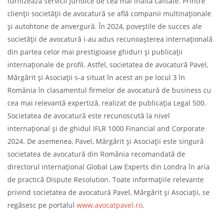
furnizează servicii juridice de cea mai înaltă calitate. Printre
clienții societății de avocatură se află companii multinaționale
și autohtone de anvergură. În 2024, poveștile de succes ale
societății de avocatură i-au adus recunoașterea internațională
din partea celor mai prestigioase ghiduri și publicații
internaționale de profil. Astfel, societatea de avocatură Pavel,
Mărgărit și Asociații s-a situat în acest an pe locul 3 în
România în clasamentul firmelor de avocatură de business cu
cea mai relevantă expertiză, realizat de publicația Legal 500.
Societatea de avocatură este recunoscută la nivel
internațional și de ghidul IFLR 1000 Financial and Corporate
2024. De asemenea, Pavel, Mărgărit și Asociații este singură
societatea de avocatură din România recomandată de
directorul internațional Global Law Experts din Londra în aria
de practică Dispute Resolution. Toate informațiile relevante
privind societatea de avocatură Pavel, Mărgărit și Asociații, se
regăsesc pe portalul
www.avocatpavel.ro
.