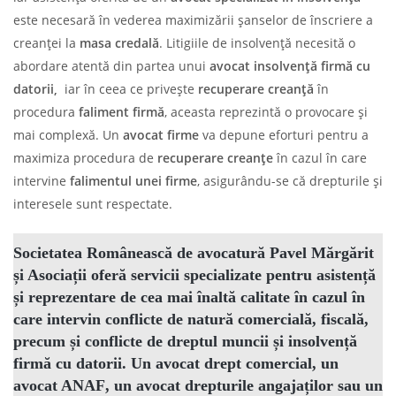
este necesară în vederea maximizării șanselor de înscriere a
creanței la
masa credală
. Litigiile de insolvență necesită o
abordare atentă din partea unui
avocat insolvență firmă cu
datorii,
iar în ceea ce privește
recuperare creanță
în
procedura
faliment firmă
, aceasta reprezintă o provocare și
mai complexă. Un
avocat firme
va depune eforturi pentru a
maximiza procedura de
recuperare creanțe
în cazul în care
intervine
falimentul unei firme
, asigurându-se că drepturile și
interesele sunt respectate.
Societatea Românească de avocatură Pavel Mărgărit
și Asociații
oferă servicii specializate pentru asistență
și reprezentare de cea mai înaltă calitate în cazul în
care intervin conflicte de natură comercială, fiscală,
precum și conflicte de dreptul muncii și
insolvență
firmă cu datorii
. Un
avocat drept comercial
, un
avocat ANAF
, un
avocat drepturile angajaților
sau un