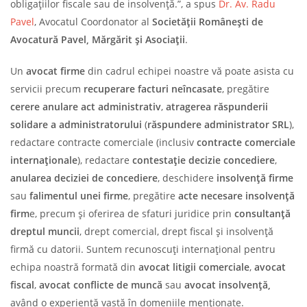
obligațiilor fiscale sau de insolvență.”, a spus
Dr. Av. Radu
Pavel
, Avocatul Coordonator al
Societății Românești de
Avocatură Pavel, Mărgărit și Asociații
.
Un
avocat firme
din cadrul echipei noastre vă poate asista cu
servicii precum
recuperare facturi neîncasate
, pregătire
cerere anulare act administrativ
,
atragerea răspunderii
solidare a administratorului
(
răspundere administrator SRL
),
redactare contracte comerciale (inclusiv
contracte comerciale
internaționale
), redactare
contestație decizie concediere
,
anularea deciziei de concediere
, deschidere
insolvență firme
sau
falimentul unei firme
, pregătire
acte necesare insolvență
firm
e, precum și oferirea de sfaturi juridice prin
consultanță
dreptul muncii
, drept comercial, drept fiscal și insolvență
firmă cu datorii. Suntem recunoscuți internațional pentru
echipa noastră formată din
avocat litigii comerciale
,
avocat
fiscal
,
avocat conflicte de muncă
sau
avocat insolvență,
având o experiență vastă în domeniile menționate.