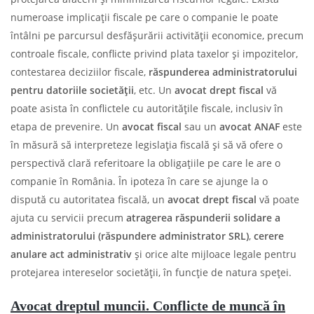
numeroase implicații fiscale pe care o companie le poate
întâlni pe parcursul desfășurării activității economice, precum
controale fiscale, conflicte privind plata taxelor și impozitelor,
contestarea deciziilor fiscale,
răspunderea administratorului
pentru datoriile societății
, etc. Un
avocat drept fiscal
vă
poate asista în conflictele cu autoritățile fiscale, inclusiv în
etapa de prevenire. Un
avocat fiscal
sau un
avocat ANAF
este
în măsură să interpreteze legislația fiscală și să vă ofere o
perspectivă clară referitoare la obligațiile pe care le are o
companie în România. În ipoteza în care se ajunge la o
dispută cu autoritatea fiscală, un
avocat drept fiscal
vă poate
ajuta cu servicii precum
atragerea răspunderii solidare a
administratorului (răspundere administrator SRL)
,
cerere
anulare act administrativ
și orice alte mijloace legale pentru
protejarea intereselor societății, în funcție de natura speței.
Avocat dreptul muncii. Conflicte de muncă în