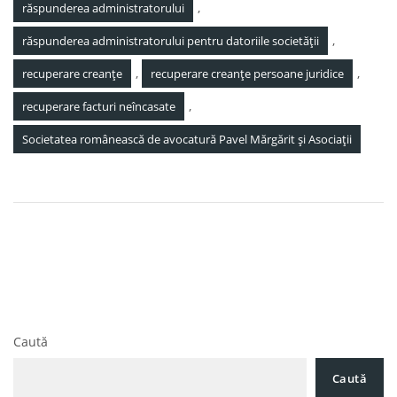
,
răspunderea administratorului
,
răspunderea administratorului pentru datoriile societății
,
,
recuperare creanțe
recuperare creanțe persoane juridice
,
recuperare facturi neîncasate
Societatea românească de avocatură Pavel Mărgărit și Asociații
Navigare
Efectul Schengen: Facilități juridice pentru firmele din
în
România
articole
Tabelul preliminar al creditorilor Nordis Management
SRL
Caută
Caută