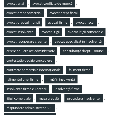
,
,
avocat anaf
avocat conflicte de muncă
,
,
avocat drept comercial
avocat drept fiscal
,
,
,
avocat dreptul muncii
avocat firme
avocat fiscal
,
,
,
avocat insolvență
avocat litigii
avocat litigii comerciale
,
,
avocat recuperare creanțe
avocat specializat în insolvență
,
,
cerere anulare act administrativ
consultanță dreptul muncii
,
contestație decizie concediere
,
,
contracte comerciale internaționale
faliment firmă
,
,
falimentul unei firme
firmă în insolvență
,
,
insolvență firmă cu datorii
insolvență firme
,
,
,
litigii comerciale
masa credală
procedura insolvenței
,
răspundere administrator SRL