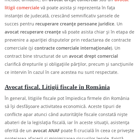
litigii comerciale
vă poate asista și reprezenta în fața
instanței de judecată, crescând semnificativ șansele de
succes pentru
recuperare creanțe persoane juridice
. Un
avocat recuperare creanțe
vă poate asista chiar și în etapa de
prevenire a apariției disputelor prin redactarea de contracte
comerciale (și
contracte comerciale internaționale
). Un
contract bine structurat de un
avocat drept comercial
clarifică drepturile și obligațiile părților, precum și sancțiunile
ce intervin în cazul în care acestea nu sunt respectate.
Avocat fiscal. Litigii fiscale în România
În general, litigiile fiscale pot împiedica firmele din România
să își desfășoare activitatea economică. Aceste tipuri de
conflicte apar atunci când autoritățile fiscale constată niște
abateri de la legislația fiscală, iar în aceste situații, asistența
oferită de un
avocat ANAF
poate fi crucială în ceea ce privește
protejarea afacerii și minimizarea riscurilor legale. Există