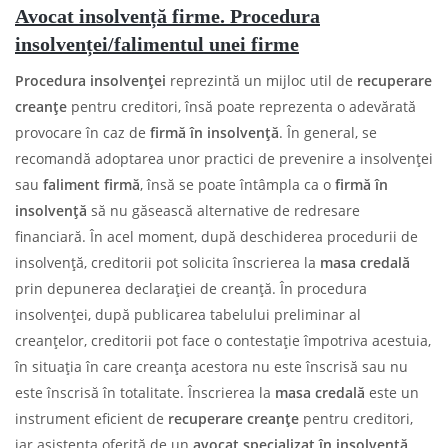
Avocat insolvență firme. Procedura
insolvenței/falimentul unei firme
Procedura insolvenței
reprezintă un mijloc util de
recuperare
creanțe
pentru creditori, însă poate reprezenta o adevărată
provocare în caz de
firmă în insolvență
. În general, se
recomandă adoptarea unor practici de prevenire a insolvenței
sau
faliment firmă
, însă se poate întâmpla ca o
firmă în
insolvență
să nu găsească alternative de redresare
financiară. În acel moment, după deschiderea procedurii de
insolvență, creditorii pot solicita înscrierea la
masa credală
prin depunerea declarației de creanță. În procedura
insolvenței, după publicarea tabelului preliminar al
creanțelor, creditorii pot face o contestație împotriva acestuia,
în situația în care creanța acestora nu este înscrisă sau nu
este înscrisă în totalitate. Înscrierea la
masa credală
este un
instrument eficient de
recuperare creanțe
pentru creditori,
iar asistența oferită de un
avocat specializat în insolvență