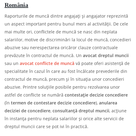
România
Raporturile de muncă dintre angajați și angajator reprezintă
un aspect important pentru bunul mers al activității. De cele
mai multe ori, conflictele de muncă se nasc din neplata
salariilor, motive de discriminări la locul de muncă, concedieri
abuzive sau nerespectarea oricăror clauze contractuale
prevăzute în contractul de muncă. Un
avocat dreptul muncii
sau un
avocat conflicte de muncă
vă poate oferi asistență de
specialitate în cazul în care au fost încălcate prevederile din
contractul de muncă, precum și în situația unor concedieri
abuzive. Printre soluțiile posibile pentru rezolvarea unor
astfel de conflicte se numără
contestație decizie concediere
(în
termen de contestare decizie concediere
),
anularea
deciziei de concediere
,
consultanță dreptul muncii
, acțiune
în instanța pentru neplata salariilor și orice alte servicii de
dreptul muncii care se pot ivi în practică.