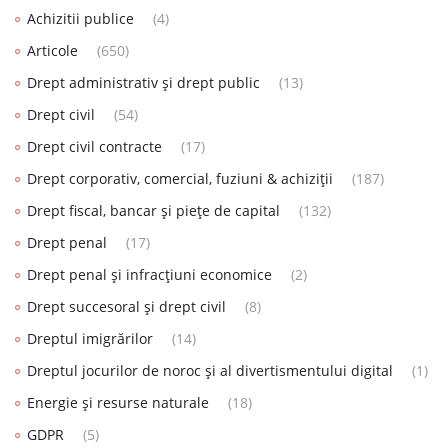
Achizitii publice
(4)
Articole
(650)
Drept administrativ și drept public
(13)
Drept civil
(54)
Drept civil contracte
(17)
Drept corporativ, comercial, fuziuni & achiziții
(187)
Drept fiscal, bancar și piețe de capital
(132)
Drept penal
(17)
Drept penal și infracțiuni economice
(2)
Drept succesoral și drept civil
(8)
Dreptul imigrărilor
(14)
Dreptul jocurilor de noroc și al divertismentului digital
(1)
Energie și resurse naturale
(18)
GDPR
(5)