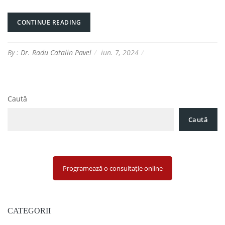
CONTINUE READING
By :
Dr. Radu Catalin Pavel
iun. 7, 2024
Caută
Caută
Programează o consultație online
CATEGORII