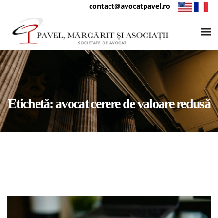
contact@avocatpavel.ro
Etichetă:
avocat cerere de valoare redusă