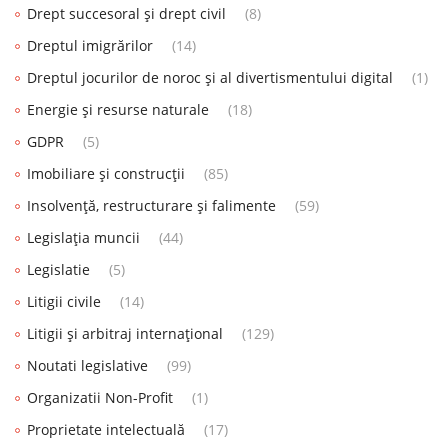
Drept succesoral și drept civil
(8)
Dreptul imigrărilor
(14)
Dreptul jocurilor de noroc și al divertismentului digital
(1)
Energie și resurse naturale
(18)
GDPR
(5)
Imobiliare și construcții
(85)
Insolvență, restructurare și falimente
(59)
Legislația muncii
(44)
Legislatie
(5)
Litigii civile
(14)
Litigii și arbitraj internațional
(129)
Noutati legislative
(99)
Organizatii Non-Profit
(1)
Proprietate intelectuală
(17)