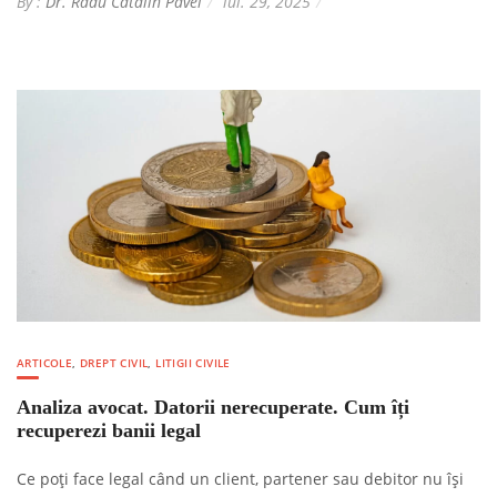
By :
Dr. Radu Catalin Pavel
iul. 29, 2025
ARTICOLE
,
DREPT CIVIL
,
LITIGII CIVILE
Analiza avocat. Datorii nerecuperate. Cum îți
recuperezi banii legal
Ce poți face legal când un client, partener sau debitor nu își