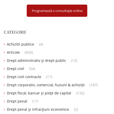
Programează o consultație online
CATEGORII
Achizitii publice
(4)
Articole
(650)
Drept administrativ și drept public
(13)
Drept civil
(54)
Drept civil contracte
(17)
Drept corporativ, comercial, fuziuni & achiziții
(187)
Drept fiscal, bancar și piețe de capital
(132)
Drept penal
(17)
Drept penal și infracțiuni economice
(2)