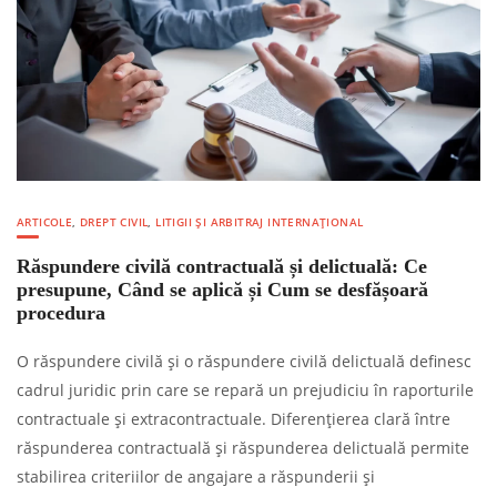
ARTICOLE
,
DREPT CIVIL
,
LITIGII ȘI ARBITRAJ INTERNAȚIONAL
Răspundere civilă contractuală și delictuală: Ce
presupune, Când se aplică și Cum se desfășoară
procedura
O răspundere civilă și o răspundere civilă delictuală definesc
cadrul juridic prin care se repară un prejudiciu în raporturile
contractuale și extracontractuale. Diferențierea clară între
răspunderea contractuală și răspunderea delictuală permite
stabilirea criteriilor de angajare a răspunderii și