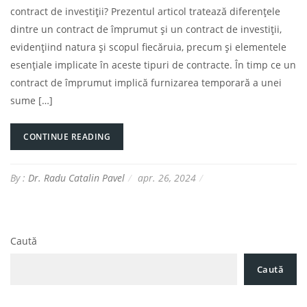
contract de investiții? Prezentul articol tratează diferențele
dintre un contract de împrumut și un contract de investiții,
evidențiind natura și scopul fiecăruia, precum și elementele
esențiale implicate în aceste tipuri de contracte. În timp ce un
contract de împrumut implică furnizarea temporară a unei
sume […]
CONTINUE READING
By :
Dr. Radu Catalin Pavel
apr. 26, 2024
Caută
Caută