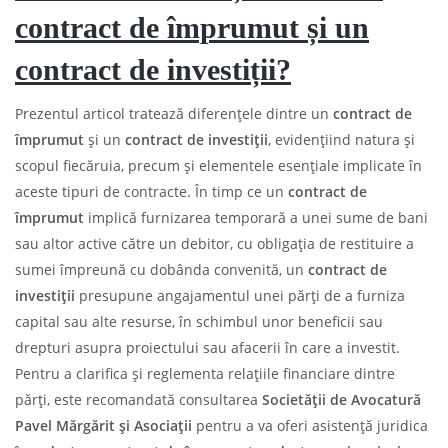
contract de împrumut și un
contract de investiții?
Prezentul articol tratează diferențele dintre un
contract de
împrumut
și un
contract de investiții
, evidențiind natura și
scopul fiecăruia, precum și elementele esențiale implicate în
aceste tipuri de contracte. În timp ce un
contract de
împrumut
implică furnizarea temporară a unei sume de bani
sau altor active către un debitor, cu obligația de restituire a
sumei împreună cu dobânda convenită, un
contract de
investiții
presupune angajamentul unei părți de a furniza
capital sau alte resurse, în schimbul unor beneficii sau
drepturi asupra proiectului sau afacerii în care a investit.
Pentru a clarifica și reglementa relațiile financiare dintre
părți, este recomandată consultarea
Societății de Avocatură
Pavel Mărgărit și Asociații
pentru a va oferi asistență juridica