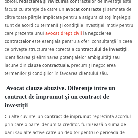
obicei,
redactarea și revizuirea contractelor
de investiții este
făcută cu atenție de către un
avocat contracte
și semnate de
către toate părțile implicate pentru a asigura că toți înțeleg și
sunt de acord cu termenii și condițiile investiției, motiv pentru
care prezenta unui
avocat drept civil
la
negocierea
contractelor
este esențială pentru a oferi consultanță în ceea
ce privește structurarea corectă a
contractului de investiții
,
identificarea și eliminarea potențialelor ambiguități sau
lacune din
clauze contractuale
, precum și negocierea
termenilor și condițiilor în favoarea clientului său.
Avocat clauze abuzive. Diferențe
intre un
contract de împrumut și un contract de
investiții
Cu alte cuvinte, un
contract de împrumut
reprezintă acordul
prin care o parte, denumită creditor, furnizează o sumă de
bani sau alte active către un debitor pentru o perioada de