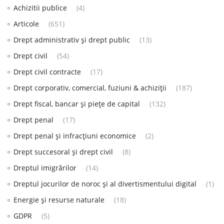
Achizitii publice
(4)
Articole
(651)
Drept administrativ și drept public
(13)
Drept civil
(54)
Drept civil contracte
(17)
Drept corporativ, comercial, fuziuni & achiziții
(187)
Drept fiscal, bancar și piețe de capital
(132)
Drept penal
(17)
Drept penal și infracțiuni economice
(2)
Drept succesoral și drept civil
(8)
Dreptul imigrărilor
(14)
Dreptul jocurilor de noroc și al divertismentului digital
(1)
Energie și resurse naturale
(18)
GDPR
(5)