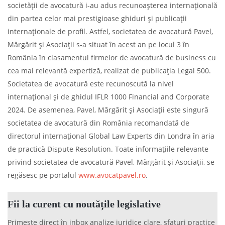
societății de avocatură i-au adus recunoașterea internațională
din partea celor mai prestigioase ghiduri și publicații
internaționale de profil. Astfel, societatea de avocatură Pavel,
Mărgărit și Asociații s-a situat în acest an pe locul 3 în
România în clasamentul firmelor de avocatură de business cu
cea mai relevantă expertiză, realizat de publicația Legal 500.
Societatea de avocatură este recunoscută la nivel
internațional și de ghidul IFLR 1000 Financial and Corporate
2024. De asemenea, Pavel, Mărgărit și Asociații este singură
societatea de avocatură din România recomandată de
directorul internațional Global Law Experts din Londra în aria
de practică Dispute Resolution. Toate informațiile relevante
privind societatea de avocatură Pavel, Mărgărit și Asociații, se
regăsesc pe portalul
www.avocatpavel.ro
.
Fii la curent cu noutățile legislative
Primește direct în inbox analize juridice clare, sfaturi practice