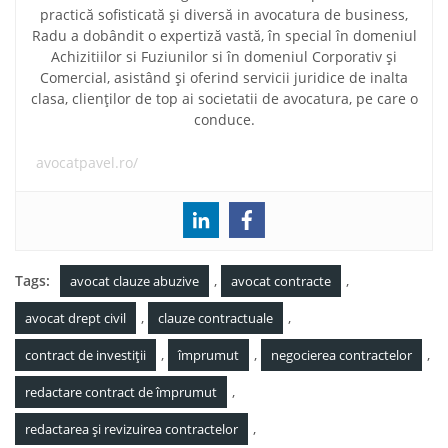
practică sofisticată și diversă in avocatura de business,
Radu a dobândit o expertiză vastă, în special în domeniul
Achizitiilor si Fuziunilor si în domeniul Corporativ și
Comercial, asistând și oferind servicii juridice de inalta
clasa, clienților de top ai societatii de avocatura, pe care o
conduce.
avocatpavel.ro/
Tags:
,
,
avocat clauze abuzive
avocat contracte
,
,
avocat drept civil
clauze contractuale
,
,
,
contract de investiții
împrumut
negocierea contractelor
,
redactare contract de împrumut
,
redactarea și revizuirea contractelor