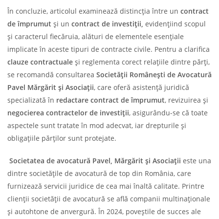
În concluzie, articolul examinează distincția între un
contract
de împrumut
și un
contract de investiții,
evidențiind scopul
și caracterul fiecăruia, alături de elementele esențiale
implicate în aceste tipuri de contracte civile. Pentru a clarifica
clauze contractuale
și reglementa corect relațiile dintre părți,
se recomandă consultarea
Societății Românești de Avocatură
Pavel Mărgărit și Asociații
, care oferă asistență juridică
specializată în
redactare contract de împrumut
, revizuirea și
negocierea contractelor de investiții
, asigurându-se că toate
aspectele sunt tratate în mod adecvat, iar drepturile și
obligațiile părților sunt protejate.
Societatea de avocatură Pavel, Mărgărit și Asociații
este una
dintre societățile de avocatură de top din România, care
furnizează servicii juridice de cea mai înaltă calitate. Printre
clienții societății de avocatură se află companii multinaționale
și autohtone de anvergură. În 2024, poveștile de succes ale