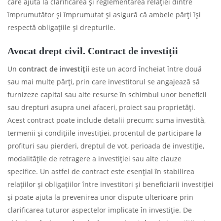
care ajută la clarificarea și reglementarea relației dintre
împrumutător și împrumutat și asigură că ambele părți își
respectă obligațiile și drepturile.
Avocat drept civil
.
Contract de investiții
Un
contract de investiții
este un acord încheiat între două
sau mai multe părți, prin care investitorul se angajează să
furnizeze capital sau alte resurse în schimbul unor beneficii
sau drepturi asupra unei afaceri, proiect sau proprietăți.
Acest contract poate include detalii precum: suma investită,
termenii și condițiile investiției, procentul de participare la
profituri sau pierderi, dreptul de vot, perioada de investiție,
modalitățile de retragere a investiției sau alte clauze
specifice. Un astfel de contract este esențial în stabilirea
relațiilor și obligațiilor între investitori și beneficiarii investiției
și poate ajuta la prevenirea unor dispute ulterioare prin
clarificarea tuturor aspectelor implicate în investiție. De