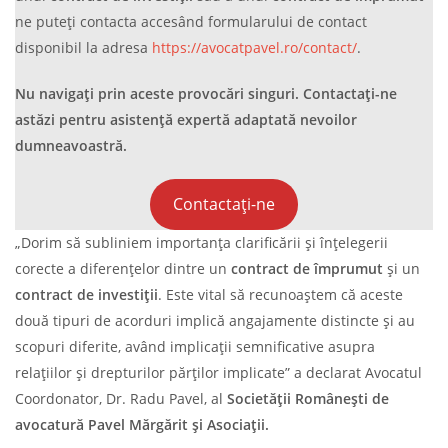
ne puteți contacta accesând formularului de contact
disponibil la adresa
https://avocatpavel.ro/contact/
.
Nu navigați prin aceste provocări singuri. Contactați-ne
astăzi pentru asistență expertă adaptată nevoilor
dumneavoastră.
Contactați-ne
„Dorim să subliniem importanța clarificării și înțelegerii
corecte a diferențelor dintre un
contract de împrumut
și un
contract de investiții
. Este vital să recunoaștem că aceste
două tipuri de acorduri implică angajamente distincte și au
scopuri diferite, având implicații semnificative asupra
relațiilor și drepturilor părților implicate” a declarat Avocatul
Coordonator, Dr. Radu Pavel, al
Societății Românești de
avocatură Pavel Mărgărit și Asociații.