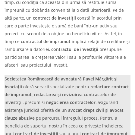
timp, cu condiția ca aceasta din urmă să restituie suma
împreună cu dobânda convenită la o dată ulterioară. Pe de
altă parte, un
contract de investiții
constă în acordul prin
care o parte investește o sumă de bani într-un activ sau
proiect, cu scopul de a obține un beneficiu viitor. Astfel, în
timp ce
contractul de împrumut
implică relații de creditare și
rambursare a datoriei,
contractul de investiții
presupune
participarea la creșterea valorii sau la profiturile viitoare ale
afacerii sau proiectului investit.
Societatea Românească de avocatură Pavel Mărgărit și
Asociații
oferă servicii specializate pentru
redactare contract
de împrumut, redactarea și revizuirea contractelor de
investiții
, precum si
negocierea contractelor
, asigurând
asistența juridică oferită de un
avocat drept civil
și
avocat
clauze abuzive
pe parcursul întregului proces. Pentru a
beneficia de suportul nostru în ceea ce privește încheierea
unui
contract de investiții
sau a unui
contract de împrumut