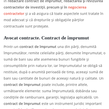
în
redactare contract de împrumut,
redactarea și revizuirea
contractelor de investiții
,
precum și în
negocierea
contractelor
și a vă asigura că toate aspectele sunt tratate în
mod adecvat și că drepturile și obligațiile părților
contractuale sunt protejate.
Avocat contracte. Contract de împrumut
Printr-un
contract de împrumut
una din părți, denumită
împrumutător, remite celeilalte părți, denumite împrumutat, o
sumă de bani sau alte asemenea bunuri fungibile şi
consumptibile prin natura lor, iar împrumutatul se obligă să
restituie, după o anumită perioadă de timp, aceeaşi sumă de
bani sau cantitate de bunuri de aceeaşi natură şi calitate. Un
contract de împrumut
poate include, printre altele,
următoarele elemente: suma împrumutată, dobânda sau
condițiile de rambursare, garanții, legislația aplicabilă. Un
contract de împrumut
este un instrument juridic important