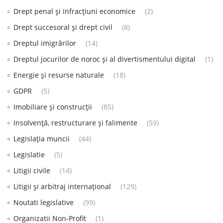
Drept penal și infracțiuni economice
(2)
Drept succesoral și drept civil
(8)
Dreptul imigrărilor
(14)
Dreptul jocurilor de noroc și al divertismentului digital
(1)
Energie și resurse naturale
(18)
GDPR
(5)
Imobiliare și construcții
(85)
Insolvență, restructurare și falimente
(59)
Legislația muncii
(44)
Legislatie
(5)
Litigii civile
(14)
Litigii și arbitraj internațional
(129)
Noutati legislative
(99)
Organizatii Non-Profit
(1)