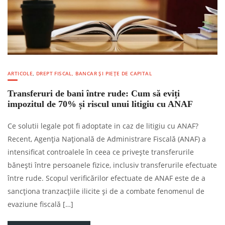
ARTICOLE
,
DREPT FISCAL, BANCAR ȘI PIEȚE DE CAPITAL
Transferuri de bani între rude: Cum să eviți
impozitul de 70% și riscul unui litigiu cu ANAF
Ce solutii legale pot fi adoptate in caz de litigiu cu ANAF?
Recent, Agenția Națională de Administrare Fiscală (ANAF) a
intensificat controalele în ceea ce privește transferurile
bănești între persoanele fizice, inclusiv transferurile efectuate
între rude. Scopul verificărilor efectuate de ANAF este de a
sancționa tranzacțiile ilicite și de a combate fenomenul de
evaziune fiscală […]