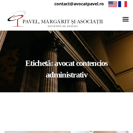
contact@avocatpavel.ro
Etichetă:
avocat contencios
administrativ