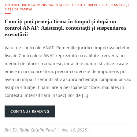
ARTICOLE
,
DREPT ADMINISTRATIV ȘI DREPT PUBLIC
,
DREPT FISCAL, BANCAR ȘI
PIEȚE DE CAPITAL
Cum îți poți proteja firma în timpul și după un
control ANAF: Asistență, contestații și suspendarea
executării
Valul de controale ANAF: Remediile juridice împotriva actelor
fiscale Controalele ANAF reprezintă o realitate frecventă în
mediul de afaceri românesc, iar actele administrative fiscale
emise în urma acestora, precum o decizie de impunere, pot
avea un impact semnificativ asupra activității companiilor sau
asupra situației financiare a persoanelor fizice, mai ales în
contextul intensificării inspecțiilor de […]
CONTINUE READING
By :
Dr. Radu Catalin Pavel
dec. 10, 2025