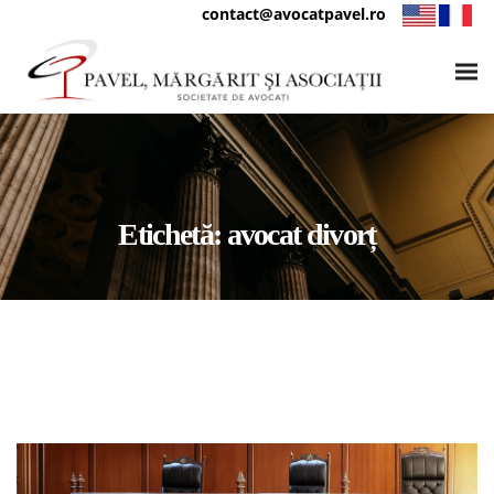
contact@avocatpavel.ro
Etichetă:
avocat divorț