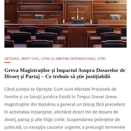
ARTICOLE
,
DREPT CIVIL
,
LITIGII ȘI ARBITRAJ INTERNAȚIONAL
,
ȘTIRI
Greva Magistraților și Impactul Asupra Dosarelor de
Divorț și Partaj – Ce trebuie să știe justițiabilii
Când Justiția se Oprește: Cum sunt Afectate Procesele de
Familie și ce Soluții Juridice Există în Timpul Grevei Greva
magistraților din România a generat un blocaj fără precedent
în activitatea instanțelor, afectând direct mii de dosare de
divorț, partaj și alte litigii civile. Suspendarea ședințelor de
judecată, cu excepția cauzelor urgente, a prelungit termenele