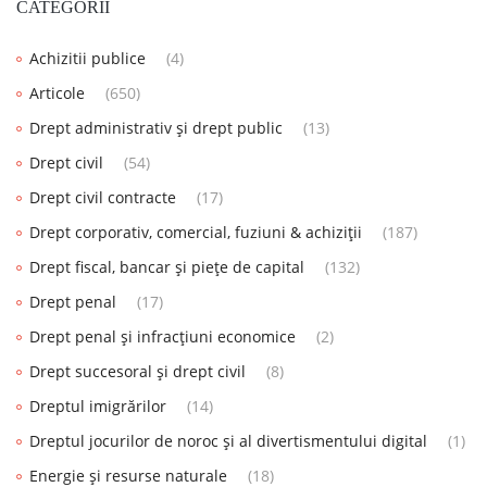
CATEGORII
Achizitii publice
(4)
Articole
(650)
Drept administrativ și drept public
(13)
Drept civil
(54)
Drept civil contracte
(17)
Drept corporativ, comercial, fuziuni & achiziții
(187)
Drept fiscal, bancar și piețe de capital
(132)
Drept penal
(17)
Drept penal și infracțiuni economice
(2)
Drept succesoral și drept civil
(8)
Dreptul imigrărilor
(14)
Dreptul jocurilor de noroc și al divertismentului digital
(1)
Energie și resurse naturale
(18)