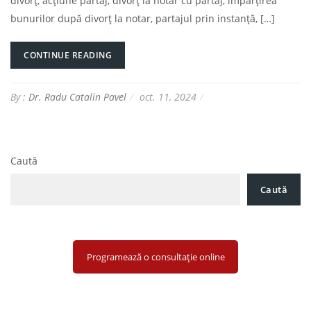
divorț, acțiune partaj, divorț la notar cu partaj, împărțirea
bunurilor după divorț la notar, partajul prin instanță, […]
CONTINUE READING
By :
Dr. Radu Catalin Pavel
oct. 11, 2024
Caută
Caută
Programează o consultație online