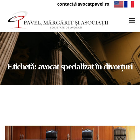
contact@avocatpavel.ro
Etichetă:
avocat specializat în divorțuri