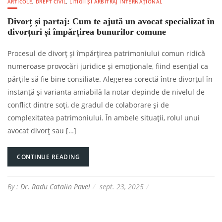
ARTICOLE
,
DREPT CIVIL
,
LITIGII ȘI ARBITRAJ INTERNAȚIONAL
Divorț și partaj: Cum te ajută un avocat specializat în
divorțuri și împărțirea bunurilor comune
Procesul de divorț și împărțirea patrimoniului comun ridică
numeroase provocări juridice și emoționale, fiind esențial ca
părțile să fie bine consiliate. Alegerea corectă între divorțul în
instanță și varianta amiabilă la notar depinde de nivelul de
conflict dintre soți, de gradul de colaborare și de
complexitatea patrimoniului. În ambele situații, rolul unui
avocat divorț sau […]
CONTINUE READING
By :
Dr. Radu Catalin Pavel
sept. 23, 2025