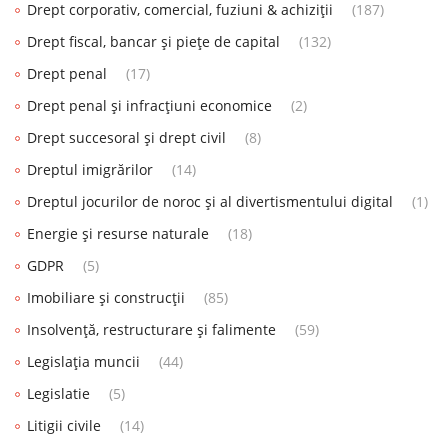
Drept corporativ, comercial, fuziuni & achiziții
(187)
Drept fiscal, bancar și piețe de capital
(132)
Drept penal
(17)
Drept penal și infracțiuni economice
(2)
Drept succesoral și drept civil
(8)
Dreptul imigrărilor
(14)
Dreptul jocurilor de noroc și al divertismentului digital
(1)
Energie și resurse naturale
(18)
GDPR
(5)
Imobiliare și construcții
(85)
Insolvență, restructurare și falimente
(59)
Legislația muncii
(44)
Legislatie
(5)
Litigii civile
(14)