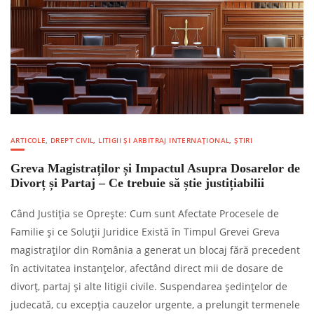
ARTICOLE
,
DREPT CIVIL
,
LITIGII ȘI ARBITRAJ INTERNAȚIONAL
,
ȘTIRI
Greva Magistraților și Impactul Asupra Dosarelor de
Divorț și Partaj – Ce trebuie să știe justițiabilii
Când Justiția se Oprește: Cum sunt Afectate Procesele de
Familie și ce Soluții Juridice Există în Timpul Grevei Greva
magistraților din România a generat un blocaj fără precedent
în activitatea instanțelor, afectând direct mii de dosare de
divorț, partaj și alte litigii civile. Suspendarea ședințelor de
judecată, cu excepția cauzelor urgente, a prelungit termenele