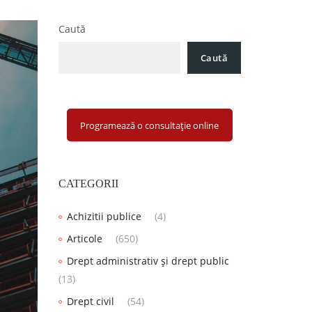
Caută
Caută
Programează o consultație online
CATEGORII
Achizitii publice
(4)
Articole
(650)
Drept administrativ și drept public
(13)
Drept civil
(54)