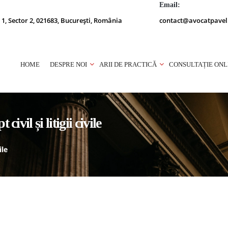
Email:
 1, Sector 2, 021683, București, România
contact@avocatpavel
HOME
DESPRE NOI
ARII DE PRACTICĂ
CONSULTAȚIE ONL
civil și litigii civile
ile