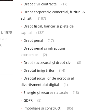
Drept civil contracte
(17)
Drept corporativ, comercial, fuziuni &
achiziții
(187)
Drept fiscal, bancar și piețe de
rt. 1879
capital
(132)
e ale
Drept penal
(17)
tul
Drept penal și infracțiuni
economice
(2)
Drept succesoral și drept civil
(8)
Dreptul imigrărilor
(14)
Dreptul jocurilor de noroc și al
divertismentului digital
(1)
Energie și resurse naturale
(18)
GDPR
(5)
Imobiliare și construcții
(85)