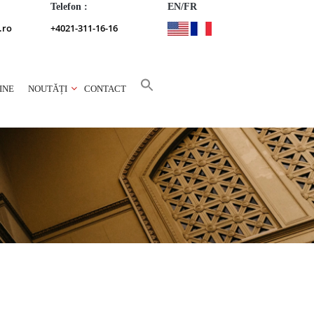
Telefon :
EN/FR
.ro
+4021-311-16-16
INE
NOUTĂȚI
CONTACT