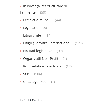
Insolvență, restructurare și
falimente
(59)
Legislația muncii
(44)
Legislatie
(5)
Litigii civile
(14)
Litigii și arbitraj internațional
(129)
Noutati legislative
(99)
Organizatii Non-Profit
(1)
Proprietate intelectuală
(17)
Știri
(106)
Uncategorized
(1)
FOLLOW US