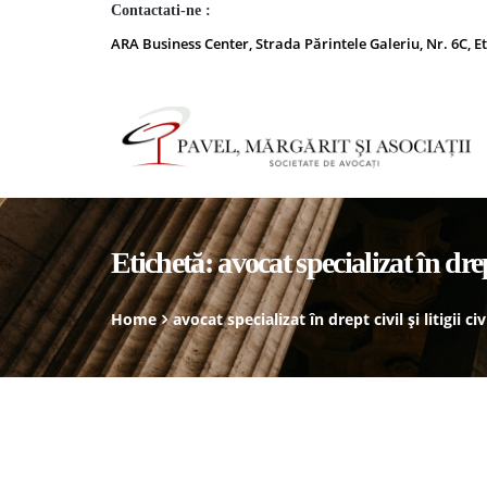
Contactati-ne :
ARA Business Center, Strada Părintele Galeriu, Nr. 6C, Et
Etichetă:
avocat specializat în drept 
Home
avocat specializat în drept civil și litigii civ