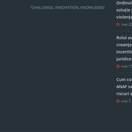
Ordinul
"CHALLENGE, INNOVATION, KNOWLEDGE"
soluție 
violenț
mai 20
Rolul a
creanțe
incerti
juridic
mai 15
Cum con
ANAF sa
riscuri
mai 7,