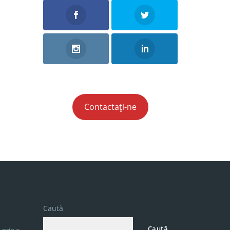
Contactați-ne
Caută
Caută
 prin e-