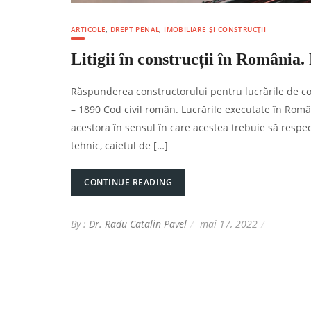
ARTICOLE
,
DREPT PENAL
,
IMOBILIARE ȘI CONSTRUCȚII
Litigii în construcții în România
Răspunderea constructorului pentru lucrările de co
– 1890 Cod civil român. Lucrările executate în Ro
acestora în sensul în care acestea trebuie să respecte
tehnic, caietul de […]
CONTINUE READING
By :
Dr. Radu Catalin Pavel
mai 17, 2022