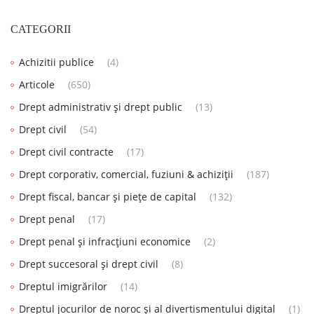
CATEGORII
Achizitii publice
(4)
Articole
(650)
Drept administrativ și drept public
(13)
Drept civil
(54)
Drept civil contracte
(17)
Drept corporativ, comercial, fuziuni & achiziții
(187)
Drept fiscal, bancar și piețe de capital
(132)
Drept penal
(17)
Drept penal și infracțiuni economice
(2)
Drept succesoral și drept civil
(8)
Dreptul imigrărilor
(14)
Dreptul jocurilor de noroc și al divertismentului digital
(1)