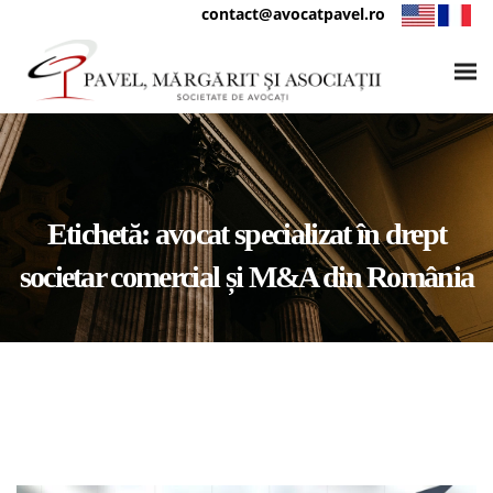
contact@avocatpavel.ro
Etichetă:
avocat specializat în drept
societar comercial și M&A din România