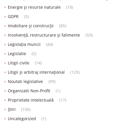
Energie și resurse naturale
(18)
GDPR
(5)
Imobiliare și construcții
(85)
Insolvență, restructurare și falimente
(59)
Legislația muncii
(44)
Legislatie
(5)
Litigii civile
(14)
Litigii și arbitraj internațional
(129)
Noutati legislative
(99)
Organizatii Non-Profit
(1)
Proprietate intelectuală
(17)
Știri
(106)
Uncategorized
(1)