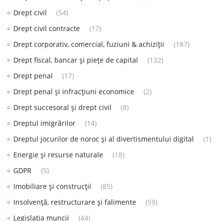
Drept civil
(54)
Drept civil contracte
(17)
Drept corporativ, comercial, fuziuni & achiziții
(187)
Drept fiscal, bancar și piețe de capital
(132)
Drept penal
(17)
Drept penal și infracțiuni economice
(2)
Drept succesoral și drept civil
(8)
Dreptul imigrărilor
(14)
Dreptul jocurilor de noroc și al divertismentului digital
(1)
Energie și resurse naturale
(18)
GDPR
(5)
Imobiliare și construcții
(85)
Insolvență, restructurare și falimente
(59)
Legislația muncii
(44)