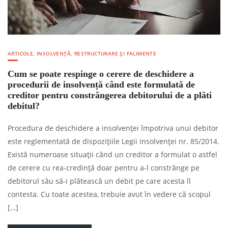
ARTICOLE
,
INSOLVENȚĂ, RESTRUCTURARE ȘI FALIMENTE
Cum se poate respinge o cerere de deschidere a
procedurii de insolvență când este formulată de
creditor pentru constrângerea debitorului de a plăti
debitul?
Procedura de deschidere a insolvenței împotriva unui debitor
este reglementată de dispozițiile Legii insolvenței nr. 85/2014.
Există numeroase situații când un creditor a formulat o astfel
de cerere cu rea-credință doar pentru a-l constrânge pe
debitorul său să-i plătească un debit pe care acesta îl
contesta. Cu toate acestea, trebuie avut în vedere că scopul
[…]