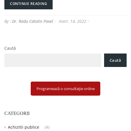
CONTINUE READING
By :
Dr. Radu Catalin Pavel
mart. 14, 2022
Caută
Caută
Programează o consultație online
CATEGORII
Achizitii publice
(4)