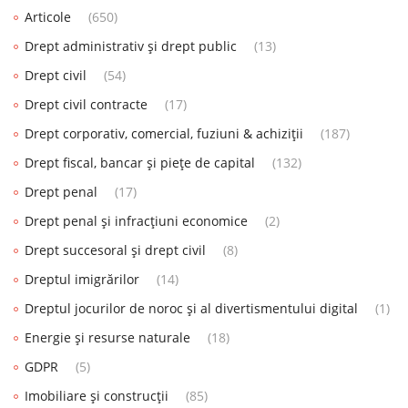
Articole
(650)
Drept administrativ și drept public
(13)
Drept civil
(54)
Drept civil contracte
(17)
Drept corporativ, comercial, fuziuni & achiziții
(187)
Drept fiscal, bancar și piețe de capital
(132)
Drept penal
(17)
Drept penal și infracțiuni economice
(2)
Drept succesoral și drept civil
(8)
Dreptul imigrărilor
(14)
Dreptul jocurilor de noroc și al divertismentului digital
(1)
Energie și resurse naturale
(18)
GDPR
(5)
Imobiliare și construcții
(85)