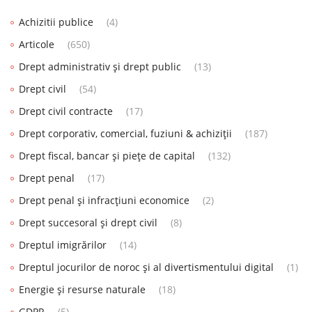
Achizitii publice
(4)
Articole
(650)
Drept administrativ și drept public
(13)
Drept civil
(54)
Drept civil contracte
(17)
Drept corporativ, comercial, fuziuni & achiziții
(187)
Drept fiscal, bancar și piețe de capital
(132)
Drept penal
(17)
Drept penal și infracțiuni economice
(2)
Drept succesoral și drept civil
(8)
Dreptul imigrărilor
(14)
Dreptul jocurilor de noroc și al divertismentului digital
(1)
Energie și resurse naturale
(18)
GDPR
(5)