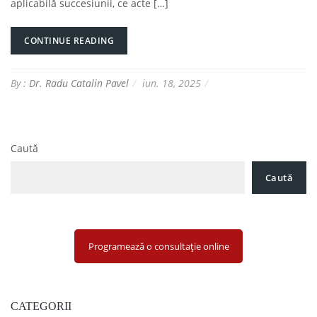
aplicabilă succesiunii, ce acte […]
CONTINUE READING
By :
Dr. Radu Catalin Pavel
iun. 18, 2025
Caută
Caută
Programează o consultație online
CATEGORII