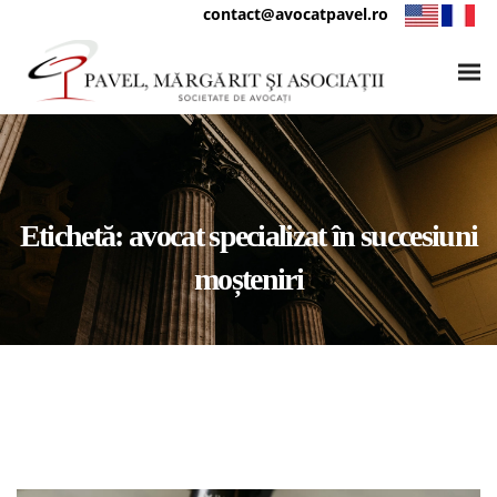
contact@avocatpavel.ro
Etichetă:
avocat specializat în succesiuni
moșteniri