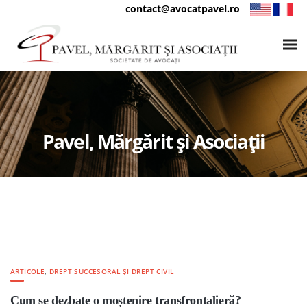
contact@avocatpavel.ro
Pavel, Mărgărit și Asociații
ARTICOLE
,
DREPT SUCCESORAL ȘI DREPT CIVIL
Cum se dezbate o moștenire transfrontalieră?