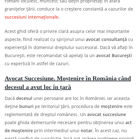
români locuiesc, muncesc sau dețin proprietăți în afara
granițelor țării, conduce la o creștere constantă a cazurilor de
succesiuni internaționale.
Acest ghid oferă o privire clară asupra celor mai importante
aspecte, fiind realizat cu sprijinul unui
avocat consultanță
cu
experiență în domeniul dreptului succesoral. Dacă vă aflați în
București, este recomandat să apelați la un
avocat București
cu expertiză în astfel de cazuri.
Avocat Succesiune.
Moștenire în România când
decesul a avut loc în țară
Dacă
decesul
unei persoane are loc în României, iar aceasta
deține
bunuri
pe teritoriul țării, procedura de
moștenire
este
reglementată de dreptul românesc. Un
avocat succesiune
poate ghida demersurile necesare pentru obținerea unui
act
de moștenire
prin intermediul unui
notar
. În acest caz, nu
există conflict de jurisdicție, însă pot apărea probleme privind