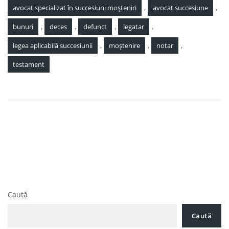
,
,
avocat specializat în succesiuni moșteniri
avocat succesiune
,
,
,
,
bunuri
deces
defunct
legatar
,
,
,
legea aplicabilă succesiunii
moștenire
notar
testament
Navigare
Care sunt cele mai importante provocări ale
în
concordatului preventiv?
articole
Scăderea impozitului pentru microîntreprinderi – soluții
juridice pentru antreprenori la înmatriculare sau firme
constituite
Caută
Caută