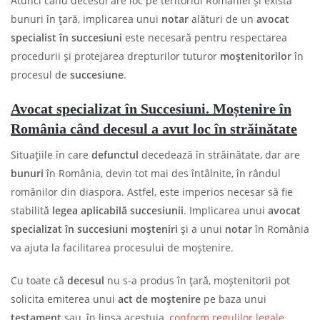
Atunci când decesul are loc pe teritoriul României și există
bunuri în țară, implicarea unui
notar
alături de un
avocat
specialist în succesiuni
este necesară pentru respectarea
procedurii și protejarea drepturilor tuturor
moștenitorilor
în
procesul de
succesiune
.
Avocat specializat în Succesiuni.
Moștenire în
România când decesul a avut loc în străinătate
Situațiile în care
defunctul
decedează în străinătate, dar are
bunuri
în România, devin tot mai des întâlnite, în rândul
românilor din diaspora. Astfel, este imperios necesar să fie
stabilită
legea aplicabilă succesiunii
. Implicarea unui
avocat
specializat în succesiuni moșteniri
și a unui
notar
în România
va ajuta la facilitarea procesului de moștenire.
Cu toate că
decesul
nu s-a produs în țară, moștenitorii pot
solicita emiterea unui
act de moștenire
pe baza unui
testament
sau, în lipsa acestuia,
conform regulilor legale
.