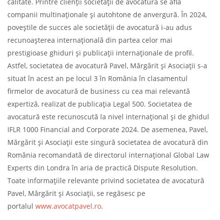
calitate. Printre clienții societății de avocatură se află
companii multinaționale și autohtone de anvergură. În 2024,
poveștile de succes ale societății de avocatură i-au adus
recunoașterea internațională din partea celor mai
prestigioase ghiduri și publicații internaționale de profil.
Astfel, societatea de avocatură Pavel, Mărgărit și Asociații s-a
situat în acest an pe locul 3 în România în clasamentul
firmelor de avocatură de business cu cea mai relevantă
expertiză, realizat de publicația Legal 500. Societatea de
avocatură este recunoscută la nivel internațional și de ghidul
IFLR 1000 Financial and Corporate 2024. De asemenea, Pavel,
Mărgărit și Asociații este singură societatea de avocatură din
România recomandată de directorul internațional Global Law
Experts din Londra în aria de practică Dispute Resolution.
Toate informațiile relevante privind societatea de avocatură
Pavel, Mărgărit și Asociații, se regăsesc pe
portalul
www.avocatpavel.ro
.