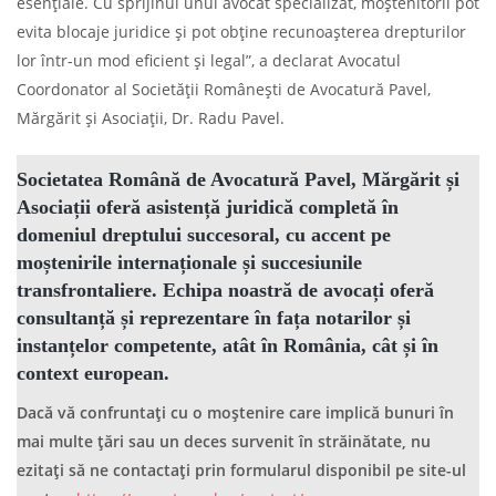
esențiale. Cu sprijinul unui avocat specializat, moștenitorii pot
evita blocaje juridice și pot obține recunoașterea drepturilor
lor într-un mod eficient și legal”, a declarat Avocatul
Coordonator al Societății Românești de Avocatură Pavel,
Mărgărit și Asociații, Dr. Radu Pavel.
Societatea Română de Avocatură Pavel, Mărgărit și
Asociații oferă asistență juridică completă în
domeniul dreptului succesoral, cu accent pe
moștenirile internaționale și succesiunile
transfrontaliere. Echipa noastră de avocați oferă
consultanță și reprezentare în fața notarilor și
instanțelor competente, atât în România, cât și în
context european.
Dacă vă confruntați cu o moștenire care implică bunuri în
mai multe țări sau un deces survenit în străinătate, nu
ezitați să ne contactați prin formularul disponibil pe site-ul