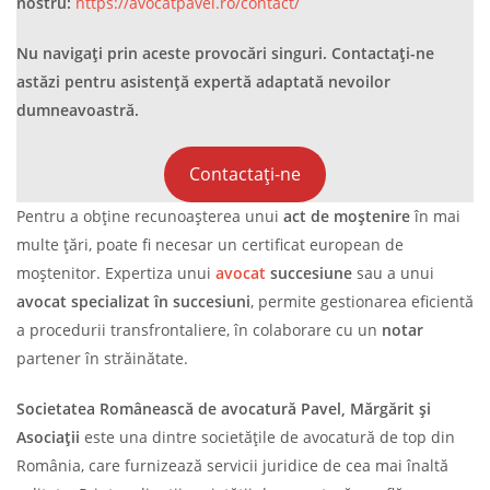
nostru:
https://avocatpavel.ro/contact/
Nu navigați prin aceste provocări singuri. Contactați-ne
astăzi pentru asistență expertă adaptată nevoilor
dumneavoastră.
Contactați-ne
Pentru a obține recunoașterea unui
act de moștenire
în mai
multe țări, poate fi necesar un certificat european de
moștenitor. Expertiza unui
avocat
succesiune
sau a unui
avocat specializat în succesiuni
, permite gestionarea eficientă
a procedurii transfrontaliere, în colaborare cu un
notar
partener în străinătate.
Societatea Românească de avocatură Pavel, Mărgărit și
Asociații
este una dintre societățile de avocatură de top din
România, care furnizează servicii juridice de cea mai înaltă