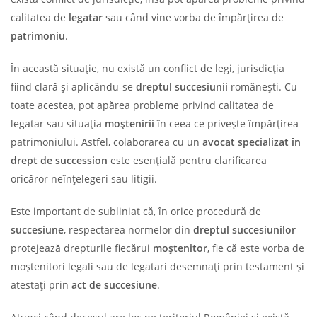
calitatea de
legatar
sau când vine vorba de împărțirea de
patrimoniu
.
În această situație, nu există un conflict de legi, jurisdicția
fiind clară și aplicându-se
dreptul succesiunii
românești. Cu
toate acestea, pot apărea probleme privind calitatea de
legatar sau situația
moștenirii
în ceea ce privește împărțirea
patrimoniului. Astfel, colaborarea cu un
avocat specializat în
drept de succession
este esențială pentru clarificarea
oricăror neînțelegeri sau litigii.
Este important de subliniat că, în orice procedură de
succesiune
, respectarea normelor din
dreptul succesiunilor
protejează drepturile fiecărui
moștenitor
, fie că este vorba de
moștenitori legali sau de legatari desemnați prin testament și
atestați prin
act de succesiune
.