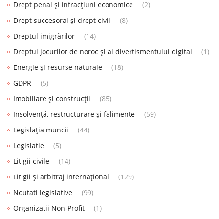
Drept penal și infracțiuni economice
(2)
Drept succesoral și drept civil
(8)
Dreptul imigrărilor
(14)
Dreptul jocurilor de noroc și al divertismentului digital
(1)
Energie și resurse naturale
(18)
GDPR
(5)
Imobiliare și construcții
(85)
Insolvență, restructurare și falimente
(59)
Legislația muncii
(44)
Legislatie
(5)
Litigii civile
(14)
Litigii și arbitraj internațional
(129)
Noutati legislative
(99)
Organizatii Non-Profit
(1)