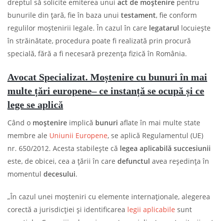
dreptul să solicite emiterea unui
act de moștenire
pentru
bunurile din țară, fie în baza unui
testament
, fie conform
regulilor moștenirii legale. În cazul în care
legatarul
locuiește
în străinătate, procedura poate fi realizată prin procură
specială, fără a fi necesară prezența fizică în România.
Avocat Specializat.
Moș
tenire cu bunuri în mai
multe țări europene– ce instanță se ocupă și ce
lege se aplică
Când o
moștenire
implică
bunuri
aflate în mai multe state
membre ale
Uniunii Europene
, se aplică Regulamentul (UE)
nr. 650/2012. Acesta stabilește că
legea aplicabilă succesiunii
este, de obicei, cea a țării în care
defunctul
avea reședința în
momentul
decesului
.
„În cazul unei moșteniri cu elemente internaționale, alegerea
corectă a jurisdicției și identificarea
legii aplicabile
sunt