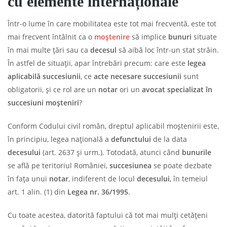
cu elemente internaționale
Într-o lume în care mobilitatea este tot mai frecventă, este tot
mai frecvent întâlnit ca o
moștenire
să implice
bunuri
situate
în mai multe țări sau ca
decesul
să aibă loc într-un stat străin.
În astfel de situații, apar întrebări precum: care este
legea
aplicabilă succesiunii
, ce
acte necesare succesiunii
sunt
obligatorii, și ce rol are un
notar
ori un
avocat specializat în
succesiuni moșteniri
?
Conform Codului civil român, dreptul aplicabil moștenirii este,
în principiu, legea națională a
defunctului
de la data
decesului
(art. 2637 și urm.). Totodată, atunci când
bunurile
se află pe teritoriul României,
succesiunea
se poate dezbate
în fața unui
notar
, indiferent de locul
decesului
, în temeiul
art. 1 alin. (1) din
Legea nr. 36/1995
.
Cu toate acestea, datorită faptului că tot mai mulți cetățeni