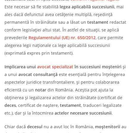
Este necesar să fie stabilită
legea aplicabilă succesiunii
, mai
ales dacă defunctul avea cetățenie multiplă, reședință
permanentă în străinătate sau a lăsat un
testament
redactat
conform legislației altui stat. În astfel de situații, se aplică
prevederile
Regulamentului (UE) nr. 650/2012
, care permite
alegerea legii naționale ca lege aplicabilă succesiunii
(exprimată expres prin testament).
Implicarea unui
avocat specializat
în succesiuni moșteniri
și
a unui
avocat consultanță
este esențială pentru înțelegerea
aspectelor juridice transfrontaliere, și pentru colaborarea
eficientă cu un
notar
din România. Aceștia pot ajuta la
obținerea și legalizarea actelor din străinătate (certificat de
deces
, certificat de naștere,
testament
, traduceri legalizate
etc.), dar și la întocmirea
actelor necesare succesiunii
.
Chiar dacă
decesul
nu a avut loc în România,
moștenitorii
au