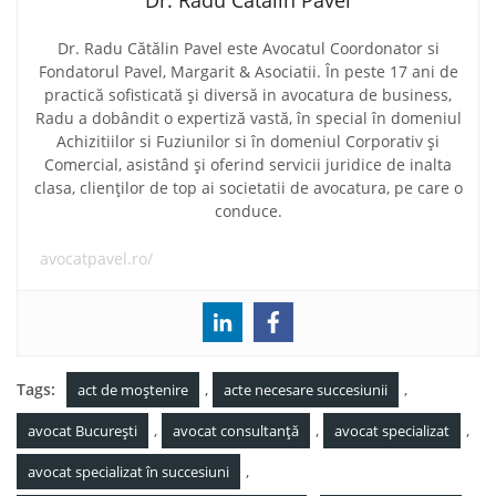
Dr. Radu Catalin Pavel
Dr. Radu Cătălin Pavel este Avocatul Coordonator si
Fondatorul Pavel, Margarit & Asociatii. În peste 17 ani de
practică sofisticată și diversă in avocatura de business,
Radu a dobândit o expertiză vastă, în special în domeniul
Achizitiilor si Fuziunilor si în domeniul Corporativ și
Comercial, asistând și oferind servicii juridice de inalta
clasa, clienților de top ai societatii de avocatura, pe care o
conduce.
avocatpavel.ro/
Tags:
,
,
act de moștenire
acte necesare succesiunii
,
,
,
avocat București
avocat consultanță
avocat specializat
,
avocat specializat în succesiuni