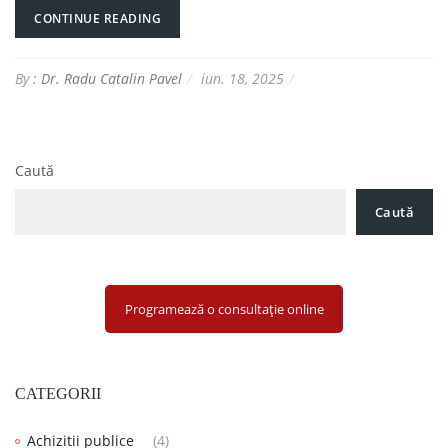
CONTINUE READING
By :
Dr. Radu Catalin Pavel
iun. 18, 2025
Caută
Caută
Programează o consultație online
CATEGORII
Achizitii publice
(4)