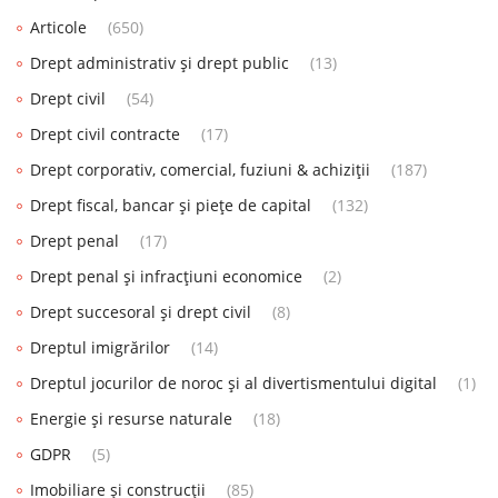
Articole
(650)
Drept administrativ și drept public
(13)
Drept civil
(54)
Drept civil contracte
(17)
Drept corporativ, comercial, fuziuni & achiziții
(187)
Drept fiscal, bancar și piețe de capital
(132)
Drept penal
(17)
Drept penal și infracțiuni economice
(2)
Drept succesoral și drept civil
(8)
Dreptul imigrărilor
(14)
Dreptul jocurilor de noroc și al divertismentului digital
(1)
Energie și resurse naturale
(18)
GDPR
(5)
Imobiliare și construcții
(85)