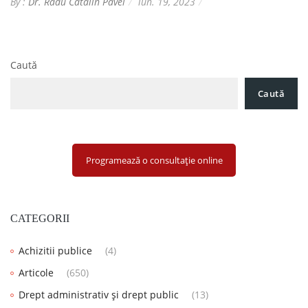
By :
Dr. Radu Catalin Pavel
iun. 19, 2023
Caută
Caută
Programează o consultație online
CATEGORII
Achizitii publice
(4)
Articole
(650)
Drept administrativ și drept public
(13)