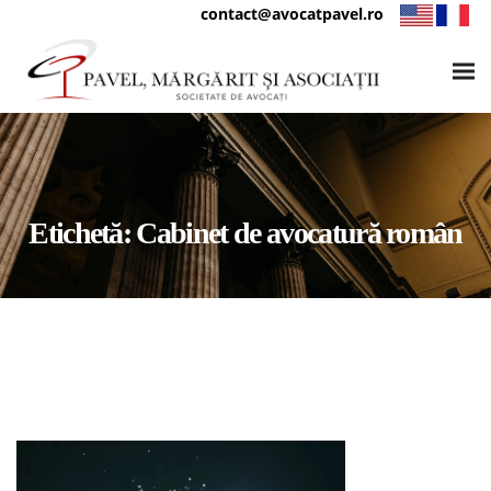
contact@avocatpavel.ro
Etichetă:
Cabinet de avocatură român