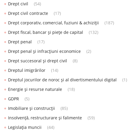
Drept civil
(54)
Drept civil contracte
(17)
Drept corporativ, comercial, fuziuni & achiziții
(187)
Drept fiscal, bancar și piețe de capital
(132)
Drept penal
(17)
Drept penal și infracțiuni economice
(2)
Drept succesoral și drept civil
(8)
Dreptul imigrărilor
(14)
Dreptul jocurilor de noroc și al divertismentului digital
(1)
Energie și resurse naturale
(18)
GDPR
(5)
Imobiliare și construcții
(85)
Insolvență, restructurare și falimente
(59)
Legislația muncii
(44)