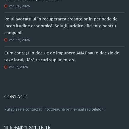
mai 20, 2026
Rolul avocatului în recuperarea creanțelor în perioade de
incertitudine economică: Soluții juridice eficiente pentru
companii
mai 15, 2026
Cum contești o decizie de impunere ANAF sau o decizie de
taxe locale fără riscuri suplimentare
mai 7, 2026
CONTACT
Puteți să ne contactați întotdeauna prin e-mail sau telefon.
Tel: +4021-311-16-16