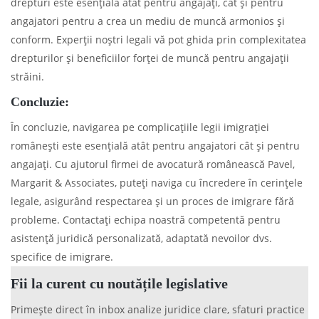
drepturi este esențială atât pentru angajați, cât și pentru
angajatori pentru a crea un mediu de muncă armonios și
conform. Experții noștri legali vă pot ghida prin complexitatea
drepturilor și beneficiilor forței de muncă pentru angajații
străini.
Concluzie:
În concluzie, navigarea pe complicațiile legii imigrației
românești este esențială atât pentru angajatori cât și pentru
angajați. Cu ajutorul firmei de avocatură românească Pavel,
Margarit & Associates, puteți naviga cu încredere în cerințele
legale, asigurând respectarea și un proces de imigrare fără
probleme. Contactați echipa noastră competentă pentru
asistență juridică personalizată, adaptată nevoilor dvs.
specifice de imigrare.
Fii la curent cu noutățile legislative
Primește direct în inbox analize juridice clare, sfaturi practice