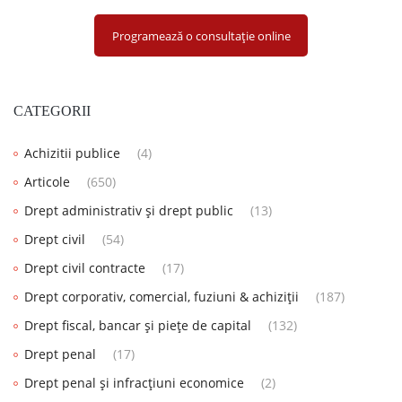
Programează o consultație online
CATEGORII
Achizitii publice
(4)
Articole
(650)
Drept administrativ și drept public
(13)
Drept civil
(54)
Drept civil contracte
(17)
Drept corporativ, comercial, fuziuni & achiziții
(187)
Drept fiscal, bancar și piețe de capital
(132)
Drept penal
(17)
Drept penal și infracțiuni economice
(2)