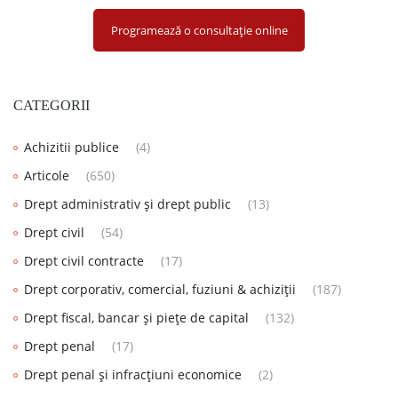
Programează o consultație online
CATEGORII
Achizitii publice
(4)
Articole
(650)
Drept administrativ și drept public
(13)
Drept civil
(54)
Drept civil contracte
(17)
Drept corporativ, comercial, fuziuni & achiziții
(187)
Drept fiscal, bancar și piețe de capital
(132)
Drept penal
(17)
Drept penal și infracțiuni economice
(2)