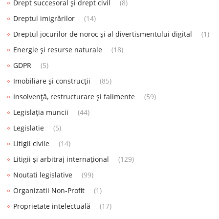
Drept succesoral și drept civil
(8)
Dreptul imigrărilor
(14)
Dreptul jocurilor de noroc și al divertismentului digital
(1)
Energie și resurse naturale
(18)
GDPR
(5)
Imobiliare și construcții
(85)
Insolvență, restructurare și falimente
(59)
Legislația muncii
(44)
Legislatie
(5)
Litigii civile
(14)
Litigii și arbitraj internațional
(129)
Noutati legislative
(99)
Organizatii Non-Profit
(1)
Proprietate intelectuală
(17)