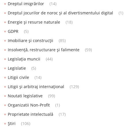
Dreptul imigrărilor
(14)
Dreptul jocurilor de noroc și al divertismentului digital
(1)
Energie și resurse naturale
(18)
GDPR
(5)
Imobiliare și construcții
(85)
Insolvență, restructurare și falimente
(59)
Legislația muncii
(44)
Legislatie
(5)
Litigii civile
(14)
Litigii și arbitraj internațional
(129)
Noutati legislative
(99)
Organizatii Non-Profit
(1)
Proprietate intelectuală
(17)
Știri
(106)