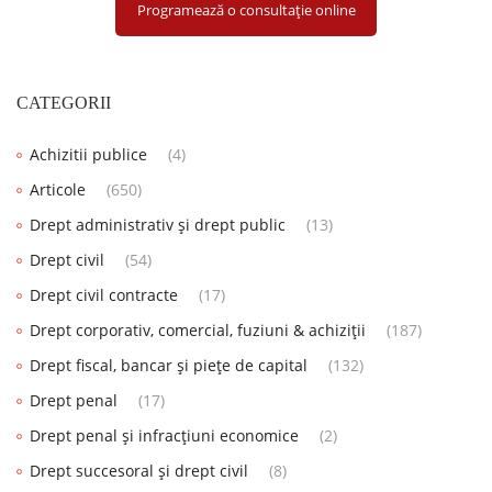
Programează o consultație online
CATEGORII
Achizitii publice
(4)
Articole
(650)
Drept administrativ și drept public
(13)
Drept civil
(54)
Drept civil contracte
(17)
Drept corporativ, comercial, fuziuni & achiziții
(187)
Drept fiscal, bancar și piețe de capital
(132)
Drept penal
(17)
Drept penal și infracțiuni economice
(2)
Drept succesoral și drept civil
(8)