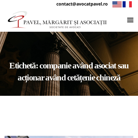
contact@avocatpavel.ro
Etichetă:
companie având asociat sau
acționar având cetățenie chineză