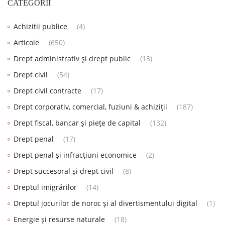
CATEGORII
Achizitii publice
(4)
Articole
(650)
Drept administrativ și drept public
(13)
Drept civil
(54)
Drept civil contracte
(17)
Drept corporativ, comercial, fuziuni & achiziții
(187)
Drept fiscal, bancar și piețe de capital
(132)
Drept penal
(17)
Drept penal și infracțiuni economice
(2)
Drept succesoral și drept civil
(8)
Dreptul imigrărilor
(14)
Dreptul jocurilor de noroc și al divertismentului digital
(1)
Energie și resurse naturale
(18)