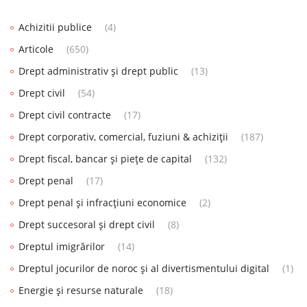
Achizitii publice
(4)
Articole
(650)
Drept administrativ și drept public
(13)
Drept civil
(54)
Drept civil contracte
(17)
Drept corporativ, comercial, fuziuni & achiziții
(187)
Drept fiscal, bancar și piețe de capital
(132)
Drept penal
(17)
Drept penal și infracțiuni economice
(2)
Drept succesoral și drept civil
(8)
Dreptul imigrărilor
(14)
Dreptul jocurilor de noroc și al divertismentului digital
(1)
Energie și resurse naturale
(18)