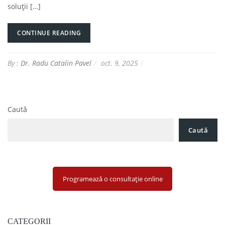
soluții […]
CONTINUE READING
By :
Dr. Radu Catalin Pavel
oct. 9, 2025
Caută
Caută
Programează o consultație online
CATEGORII