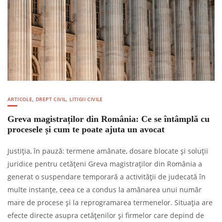
ARTICOLE
,
DREPT CIVIL
,
LITIGII CIVILE
Greva magistraților din România: Ce se întâmplă cu
procesele și cum te poate ajuta un avocat
Justiția, în pauză: termene amânate, dosare blocate și soluții
juridice pentru cetățeni Greva magistraților din România a
generat o suspendare temporară a activității de judecată în
multe instanțe, ceea ce a condus la amânarea unui număr
mare de procese și la reprogramarea termenelor. Situația are
efecte directe asupra cetățenilor și firmelor care depind de