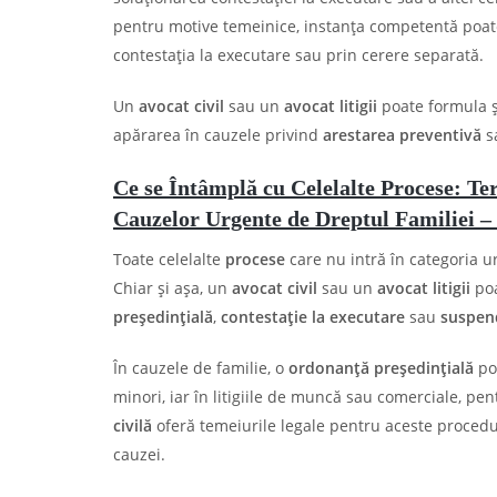
pentru motive temeinice, instanţa competentă poat
contestaţia la executare sau prin cerere separată.
Un
avocat civil
sau un
avocat litigii
poate formula ș
apărarea în cauzele privind
arestarea preventivă
s
Ce se Întâmplă cu Celelalte Procese: T
Cauzelor Urgente de Dreptul Familiei – 
Toate celelalte
procese
care nu intră în categoria u
Chiar și așa, un
avocat civil
sau un
avocat litigii
poa
președințială
,
contestație la executare
sau
suspen
În cauzele de familie, o
ordonanță președințială
poa
minori, iar în litigiile de muncă sau comerciale, 
civilă
oferă temeiurile legale pentru aceste procedur
cauzei.