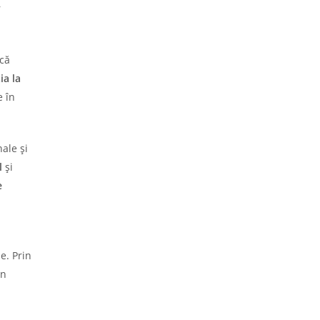
r
scă
ia la
e în
ale și
l
și
e
e. Prin
un