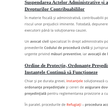
Suspendarea Actelor Administrative și a 
Drepturilor Contribuabililor
În materie fiscală și administrativă, contribuabilii p
riscul unor prejudicii iminente. Totodată, depuner
executorii până la soluționarea cauzei.
Un
avocat civil
specializat în drept administrativ po
prevederile
Codului de procedură civilă
și jurispru
urgente privind
măsuri preventive
, iar
avocații de l
Ordine de Protecție, Ordonanțe Președinț
Instanțele Continuă să Funcționeze
Chiar și pe durata grevei,
instanțele
soluționează ca
ordonanțe președințiale
și cereri de
asigurare dov
președințială
pentru reglementarea provizorie a cus
În paralel, procedurile de
Refugiați
– procedura acc