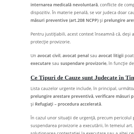
internarea medicală nevoluntară
, conflicte de com
dispozitiv. În materie penală, se vor judeca doar ca
măsuri preventive (art.208 NCPP)
și
prelungire are
Pentru justițiabili, acest context înseamnă că, deși a
protecție provizorie.
Un
avocat civil
,
avocat penal
sau
avocat litigii
poate
executare
sau
suspendare provizorie
, în funcție d
Ce Tipuri de Cauze sunt Judecate în T
Lista cauzelor urgente include, în principal, următo
prelungire arestare preventivă
,
verificare măsuri 
și
Refugiați – procedura accelerată
.
În cazul unor situații de urgență, precum pericolul pi
suspendarea provizorie a executării, în temeiul art
soluţionarea contestaţiei la executare sau a altei cer