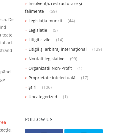
Insolvență, restructurare și
falimente
(59)
eca. De
Legislația muncii
(44)
iind
Legislatie
(5)
u toate
Litigii civile
(14)
ul art.
Litigii și arbitraj internațional
(129)
nstrând
Noutati legislative
(99)
Organizatii Non-Profit
(1)
cepând
Proprietate intelectuală
(17)
ege
Știri
(106)
Uncategorized
(1)
a
FOLLOW US
rea
tecție
,