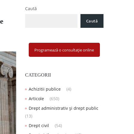
Caută
te
Caută
Programează o consultație online
CATEGORII
Achizitii publice
(4)
Articole
(650)
Drept administrativ și drept public
(13)
Drept civil
(54)