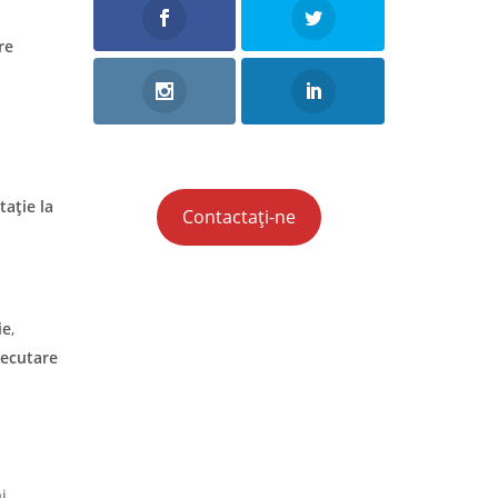
re
tație la
Contactați-ne
ie
,
xecutare
i