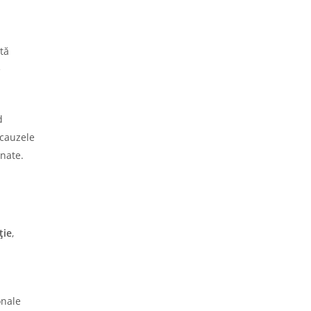
stă
e
d
cauzele
nate.
ție
,
onale