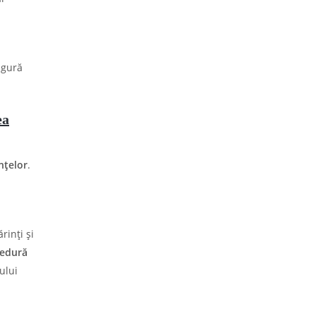
igură
ea
nțelor
.
rinți și
cedură
ului