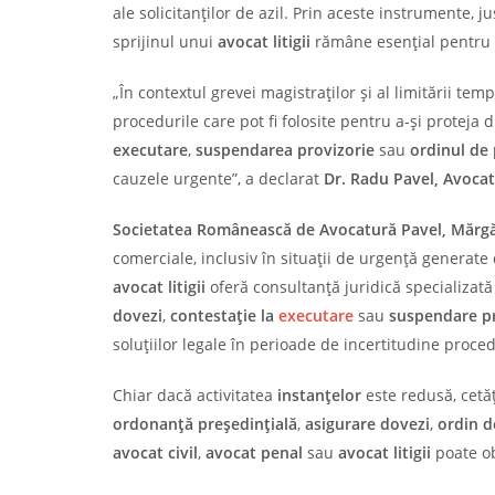
ale solicitanților de azil. Prin aceste instrumente, 
sprijinul unui
avocat litigii
rămâne esențial pentru f
„În contextul grevei magistraților și al limitării temp
procedurile care pot fi folosite pentru a-și protej
executare
,
suspendarea provizorie
sau
ordinul de 
cauzele urgente”, a declarat
Dr. Radu Pavel, Avoca
Societatea Românească de Avocatură Pavel, Mărgări
comerciale, inclusiv în situații de urgență generate
avocat litigii
oferă consultanță juridică specializat
dovezi
,
contestație la
executare
sau
suspendare pr
soluțiilor legale în perioade de incertitudine proce
Chiar dacă activitatea
instanțelor
este redusă, cetăț
ordonanță președințială
,
asigurare dovezi
,
ordin d
avocat civil
,
avocat penal
sau
avocat litigii
poate ob