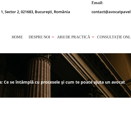
Email:
 1, Sector 2, 021683, București, România
contact@avocatpavel
HOME
DESPRE NOI
ARII DE PRACTICĂ
CONSULTAȚIE ONL
: Ce se întâmplă cu procesele și cum te poate ajuta un avocat