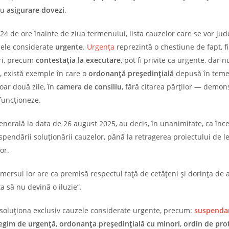
au
asigurare dovezi
.
24 de ore înainte de ziua termenului, lista cauzelor care se vor jud
zele considerate
urgente
.
Urgența
reprezintă o chestiune de fapt, f
eri, precum
contestația la executare
, pot fi privite ca urgente, dar n
, există exemple în care o
ordonanță președințială
depusă în temei
doar două zile, în
camera de consiliu
, fără citarea părților — demo
 funcționeze.
Generală la data de 26 august 2025, au decis, în unanimitate, ca în
pendării soluționării cauzelor, până la retragerea proiectului de l
or.
emersul lor are ca premisă respectul față de cetățeni și dorința de 
a să nu devină o iluzie”.
soluționa exclusiv cauzele considerate urgente, precum:
suspenda
regim de urgență
,
ordonanța președințială cu minori
,
ordin de pro