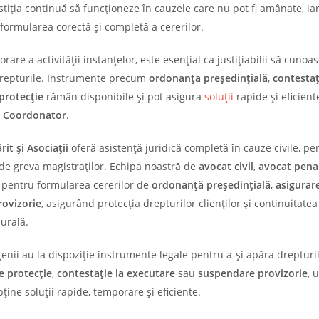
justiția continuă să funcționeze în cauzele care nu pot fi amânate, ia
ormularea corectă și completă a cererilor.
orare a activității instanțelor, este esențial ca justițiabilii să cunoa
a drepturile. Instrumente precum
ordonanța președințială
,
contestaț
protecție
rămân disponibile și pot asigura
soluții
rapide și eficient
t Coordonator
.
t și Asociații
oferă asistență juridică completă în cauze civile, pen
 de greva magistraților. Echipa noastră de
avocat civil
,
avocat pena
ă pentru formularea cererilor de
ordonanță președințială
,
asigurar
ovizorie
, asigurând protecția drepturilor clienților și continuitatea
durală.
enii au la dispoziție instrumente legale pentru a-și apăra drepturil
e protecție
,
contestație la executare
sau
suspendare provizorie
, 
ține soluții rapide, temporare și eficiente.