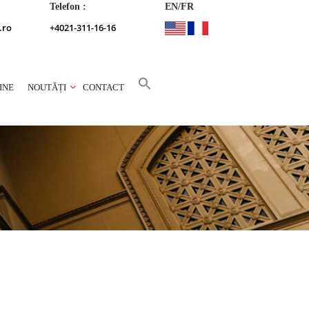
Telefon :
EN/FR
.ro
+4021-311-16-16
INE
NOUTĂȚI
CONTACT