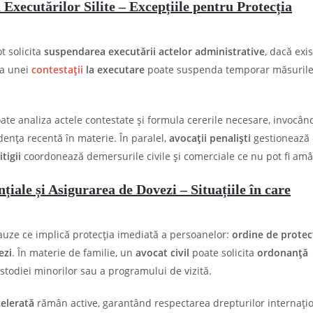
Executărilor Silite – Excepțiile pentru Protecția
ot solicita
suspendarea executării actelor administrative
, dacă exi
ea unei
contestații
la executare
poate suspenda temporar măsuril
ate analiza actele contestate și formula cererile necesare, invocân
dența recentă în materie. În paralel,
avocații penaliști
gestionează 
itigii
coordonează demersurile civile și comerciale ce nu pot fi amâ
iale și Asigurarea de Dovezi – Situațiile în care
uze ce implică protecția imediată a persoanelor:
ordine de protec
ezi
. În materie de familie, un
avocat civil
poate solicita
ordonanță
todiei minorilor sau a programului de vizită.
elerată
rămân active, garantând respectarea drepturilor internați