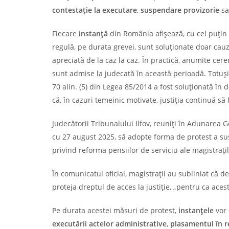
contestație la executare
,
suspendare provizorie
s
Fiecare
instanță
din România afișează, cu cel puțin 
regulă, pe durata grevei, sunt soluționate doar cau
apreciată de la caz la caz. În practică, anumite cer
sunt admise la judecată în această perioadă. Totuși
70 alin. (5) din Legea 85/2014 a fost soluționată în 
că, în cazuri temeinic motivate, justiția continuă să
Judecătorii Tribunalului Ilfov, reuniți în Adunarea 
cu 27 august 2025, să adopte forma de protest a sus
privind reforma pensiilor de serviciu ale magistrațil
În comunicatul oficial, magistrații au subliniat că d
proteja dreptul de acces la justiție, „pentru ca acest
Pe durata acestei măsuri de protest,
instanțele
vor 
executării actelor administrative
,
plasamentul în 