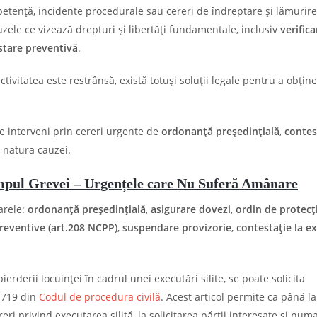
petență, incidente procedurale sau cereri de îndreptare și lămurire
uzele ce vizează drepturi și libertăți fundamentale, inclusiv
verifica
stare preventivă
.
ctivitatea este restrânsă, există totuși soluții legale pentru a obține
 interveni prin cereri urgente de
ordonanță președințială
,
contes
e natura cauzei.
impul Grevei – Urgențele care Nu Suferă Amânare
arele:
ordonanță președințială
,
asigurare dovezi
,
ordin de protecț
preventive (art.208 NCPP)
,
suspendare provizorie
,
contestație la e
erderii locuinței în cadrul unei executări silite, se poate solicita
. 719 din
Codul de procedura civilă
. Acest articol permite ca până la
eri privind executarea silită, la solicitarea părţii interesate şi numa