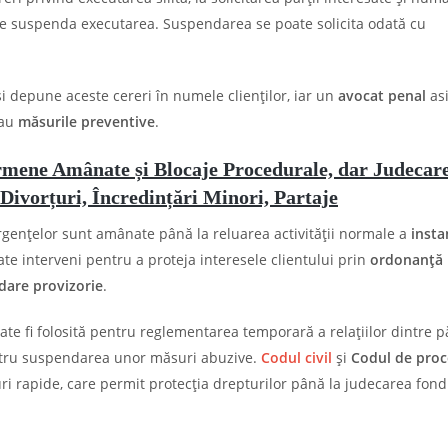
e suspenda executarea. Suspendarea se poate solicita odată cu
i depune aceste cereri în numele clienților, iar un
avocat penal
as
au
măsurile preventive
.
ermene Amânate și Blocaje Procedurale, dar Judecar
Divorțuri, Încredințări Minori, Partaje
rgențelor sunt amânate până la reluarea activității normale a
insta
te interveni pentru a proteja interesele clientului prin
ordonanță
dare provizorie
.
te fi folosită pentru reglementarea temporară a relațiilor dintre pă
pentru suspendarea unor măsuri abuzive.
Codul civil
și
Codul de pro
i rapide, care permit protecția drepturilor până la judecarea fond