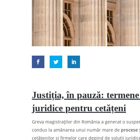
Justiția, în pauză: termene
juridice pentru cetățeni
Greva magistraților din România a generat o suspen
condus la amânarea unui număr mare de
procese
ș
cetățenilor și firmelor care depind de soluții juridi