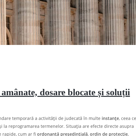
 amânate, dosare blocate și soluții
dare temporară a activității de judecată în multe
instanțe
, ceea c
i la reprogramarea termenelor. Situația are efecte directe asupra
ce rapide, cum ar fi
ordonanță președințială
,
ordin de protecție
,