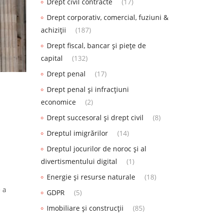
Drept civil contracte
(17)
Drept corporativ, comercial, fuziuni &
achiziții
(187)
Drept fiscal, bancar și piețe de
capital
(132)
Drept penal
(17)
Drept penal și infracțiuni
economice
(2)
Drept succesoral și drept civil
(8)
Dreptul imigrărilor
(14)
Dreptul jocurilor de noroc și al
divertismentului digital
(1)
Energie și resurse naturale
(18)
e a
GDPR
(5)
Imobiliare și construcții
(85)