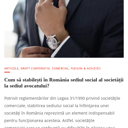
ARTICOLE
,
DREPT CORPORATIV, COMERCIAL, FUZIUNI & ACHIZIȚII
Cum să stabilești în România sediul social al societății
la sediul avocatului?
Potrivit reglementărilor din Legea 31/1990 privind societățile
comerciale, stabilirea sediului social la înființarea unei
societăți în România reprezintă un element indispensabil
pentru funcționarea acesteia. Astfel, societățile
comerciale care se confruntă cu dificultăți în găsirea unui