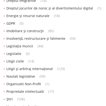
Dreptul imigrărilor
(14)
Dreptul jocurilor de noroc și al divertismentului digital
(1)
Energie și resurse naturale
(18)
GDPR
(5)
Imobiliare și construcții
(85)
Insolvență, restructurare și falimente
(59)
Legislația muncii
(44)
Legislatie
(5)
Litigii civile
(14)
Litigii și arbitraj internațional
(129)
Noutati legislative
(99)
Organizatii Non-Profit
(1)
Proprietate intelectuală
(17)
Știri
(106)