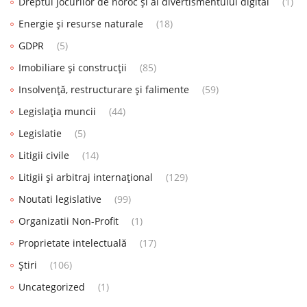
Dreptul jocurilor de noroc și al divertismentului digital
(1)
Energie și resurse naturale
(18)
GDPR
(5)
Imobiliare și construcții
(85)
Insolvență, restructurare și falimente
(59)
Legislația muncii
(44)
Legislatie
(5)
Litigii civile
(14)
Litigii și arbitraj internațional
(129)
Noutati legislative
(99)
Organizatii Non-Profit
(1)
Proprietate intelectuală
(17)
Știri
(106)
Uncategorized
(1)