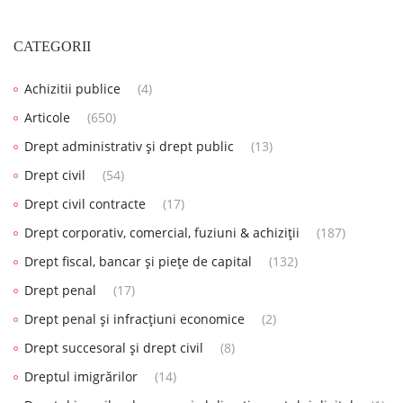
CATEGORII
Achizitii publice
(4)
Articole
(650)
Drept administrativ și drept public
(13)
Drept civil
(54)
Drept civil contracte
(17)
Drept corporativ, comercial, fuziuni & achiziții
(187)
Drept fiscal, bancar și piețe de capital
(132)
Drept penal
(17)
Drept penal și infracțiuni economice
(2)
Drept succesoral și drept civil
(8)
Dreptul imigrărilor
(14)