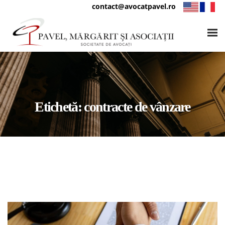
contact@avocatpavel.ro
Etichetă:
contracte de vânzare