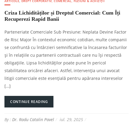
ARTICOLE
,
DREPT CORPORATIV, COMERCIAL, FUZIUNI & ACHIZIȚII
Criza Lichidităților și Dreptul Comercial: Cum Îți
Recuperezi Rapid Banii
Parteneriate Comerciale Sub Presiune: Neplata Devine Factor
de Risc Major În contextul economic cotidian, multe companii
se confruntă cu întârzieri semnificative la încasarea facturilor
și în relațiile cu partenerii contractuali care nu își respectă
obligațiile. Lipsa lichidităților poate pune în pericol
stabilitatea oricărei afaceri. Astfel, intervenția unui avocat
litigii comerciale este esențială pentru apărarea intereselor
[…]
CONTINUE READING
By :
Dr. Radu Catalin Pavel
iul. 29, 2025