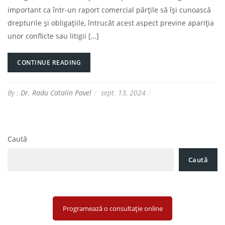
important ca într-un raport comercial părțile să își cunoască
drepturile și obligațiile, întrucât acest aspect previne apariția
unor conflicte sau litigii […]
CONTINUE READING
By :
Dr. Radu Catalin Pavel
sept. 13, 2024
Caută
Caută
Programează o consultație online