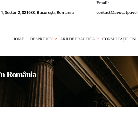
Email:
 1, Sector 2, 021683, București, România
contact@avocatpavel
HOME
DESPRE NOI
ARII DE PRACTICĂ
CONSULTAȚIE ONL
 în România