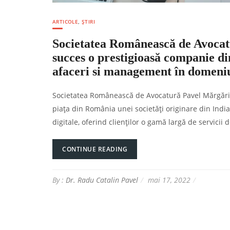
ARTICOLE
,
ȘTIRI
Societatea Românească de Avocatur
succes o prestigioasă companie din
afaceri si management în domeniul
Societatea Românească de Avocatură Pavel Mărgărit și
piața din România unei societăți originare din India
digitale, oferind clienților o gamă largă de servici
CONTINUE READING
By :
Dr. Radu Catalin Pavel
mai 17, 2022