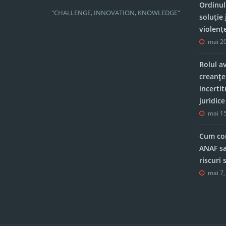
Ordinul
"CHALLENGE, INNOVATION, KNOWLEDGE"
soluție 
violenț
mai 20
Rolul a
creanțe
incerti
juridic
mai 15
Cum con
ANAF sa
riscuri
mai 7,