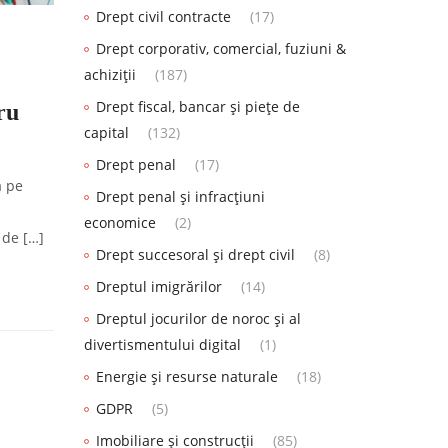
Drept civil contracte
(17)
Drept corporativ, comercial, fuziuni &
achiziții
(187)
Drept fiscal, bancar și piețe de
ru
capital
(132)
Drept penal
(17)
a pe
Drept penal și infracțiuni
economice
(2)
 de […]
Drept succesoral și drept civil
(8)
Dreptul imigrărilor
(14)
Dreptul jocurilor de noroc și al
divertismentului digital
(1)
Energie și resurse naturale
(18)
GDPR
(5)
Imobiliare și construcții
(85)