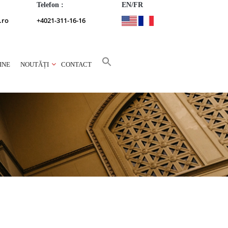
Telefon :
EN/FR
.ro
+4021-311-16-16
INE
NOUTĂȚI
CONTACT