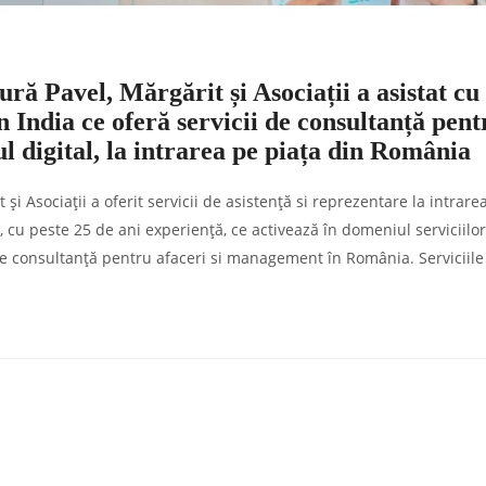
ă Pavel, Mărgărit și Asociații a asistat cu
 India ce oferă servicii de consultanță pent
 digital, la intrarea pe piața din România
 Asociații a oferit servicii de asistență si reprezentare la intrare
, cu peste 25 de ani experiență, ce activează în domeniul serviciilor
i de consultanță pentru afaceri si management în România. Serviciile