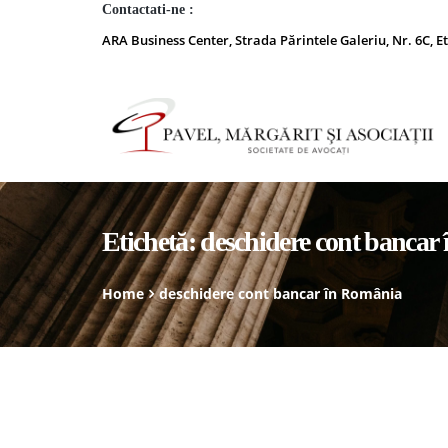
Contactati-ne :
ARA Business Center, Strada Părintele Galeriu, Nr. 6C, Et
Etichetă:
deschidere cont bancar
Home
deschidere cont bancar în România