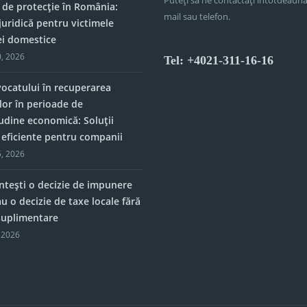
 de protecție în România:
mail sau telefon.
juridică pentru victimele
ei domestice
, 2026
Tel: +4021-311-16-16
vocatului în recuperarea
lor în perioade de
tudine economică: Soluții
e eficiente pentru companii
, 2026
tești o decizie de impunere
u o decizie de taxe locale fără
 suplimentare
 2026