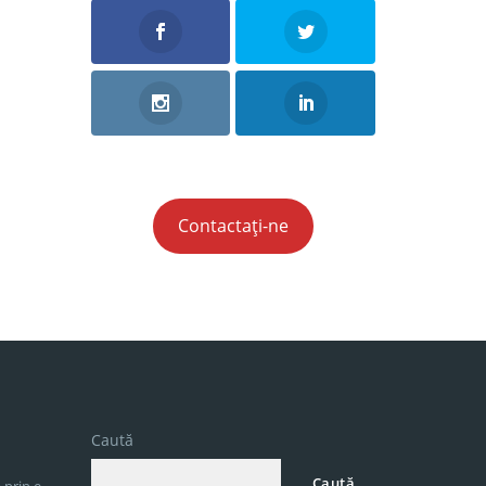
Contactați-ne
Caută
Caută
 prin e-