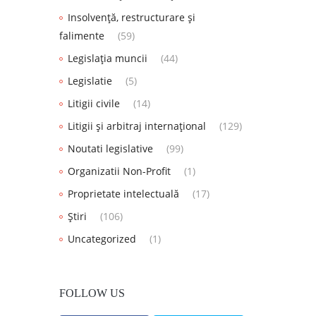
Insolvență, restructurare și
falimente
(59)
Legislația muncii
(44)
Legislatie
(5)
Litigii civile
(14)
Litigii și arbitraj internațional
(129)
Noutati legislative
(99)
Organizatii Non-Profit
(1)
Proprietate intelectuală
(17)
Știri
(106)
Uncategorized
(1)
FOLLOW US