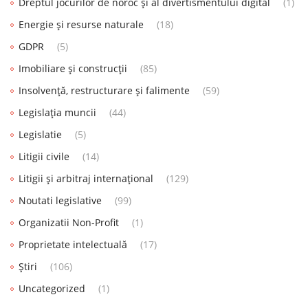
Dreptul jocurilor de noroc și al divertismentului digital
(1)
Energie și resurse naturale
(18)
GDPR
(5)
Imobiliare și construcții
(85)
Insolvență, restructurare și falimente
(59)
Legislația muncii
(44)
Legislatie
(5)
Litigii civile
(14)
Litigii și arbitraj internațional
(129)
Noutati legislative
(99)
Organizatii Non-Profit
(1)
Proprietate intelectuală
(17)
Știri
(106)
Uncategorized
(1)