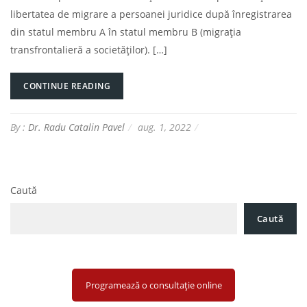
libertatea de migrare a persoanei juridice după înregistrarea
din statul membru A în statul membru B (migrația
transfrontalieră a societăților). […]
CONTINUE READING
By :
Dr. Radu Catalin Pavel
aug. 1, 2022
Caută
Caută
Programează o consultație online