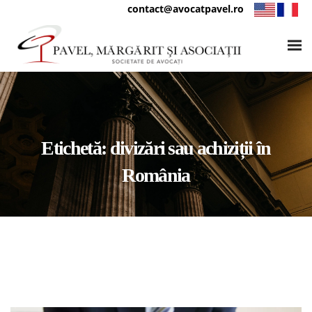
contact@avocatpavel.ro
Etichetă:
divizări sau achiziții în
România