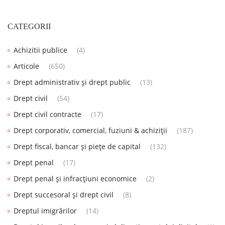
CATEGORII
Achizitii publice
(4)
Articole
(650)
Drept administrativ și drept public
(13)
Drept civil
(54)
Drept civil contracte
(17)
Drept corporativ, comercial, fuziuni & achiziții
(187)
Drept fiscal, bancar și piețe de capital
(132)
Drept penal
(17)
Drept penal și infracțiuni economice
(2)
Drept succesoral și drept civil
(8)
Dreptul imigrărilor
(14)