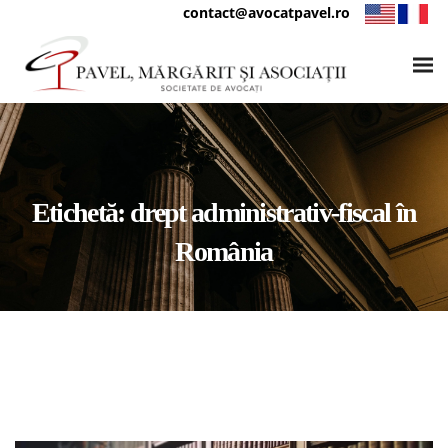
contact@avocatpavel.ro
Etichetă:
drept administrativ-fiscal în
România