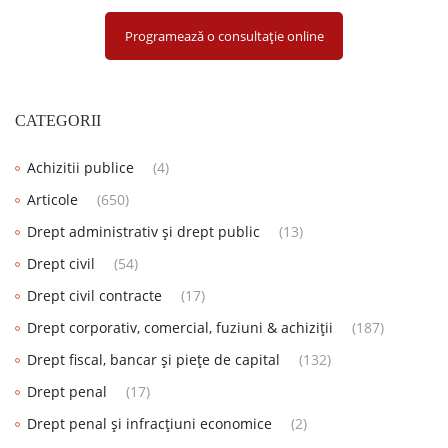
Programează o consultație online
CATEGORII
Achizitii publice
(4)
Articole
(650)
Drept administrativ și drept public
(13)
Drept civil
(54)
Drept civil contracte
(17)
Drept corporativ, comercial, fuziuni & achiziții
(187)
Drept fiscal, bancar și piețe de capital
(132)
Drept penal
(17)
Drept penal și infracțiuni economice
(2)