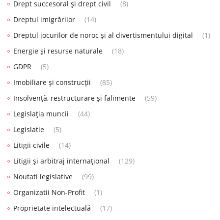
Drept succesoral și drept civil
(8)
Dreptul imigrărilor
(14)
Dreptul jocurilor de noroc și al divertismentului digital
(1)
Energie și resurse naturale
(18)
GDPR
(5)
Imobiliare și construcții
(85)
Insolvență, restructurare și falimente
(59)
Legislația muncii
(44)
Legislatie
(5)
Litigii civile
(14)
Litigii și arbitraj internațional
(129)
Noutati legislative
(99)
Organizatii Non-Profit
(1)
Proprietate intelectuală
(17)