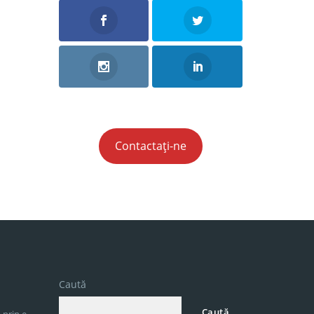
Contactați-ne
Caută
Caută
 prin e-