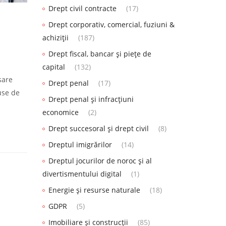
Drept civil contracte
(17)
Drept corporativ, comercial, fuziuni &
achiziții
(187)
Drept fiscal, bancar și piețe de
capital
(132)
sare
Drept penal
(17)
use de
Drept penal și infracțiuni
economice
(2)
Drept succesoral și drept civil
(8)
Dreptul imigrărilor
(14)
Dreptul jocurilor de noroc și al
divertismentului digital
(1)
Energie și resurse naturale
(18)
GDPR
(5)
Imobiliare și construcții
(85)