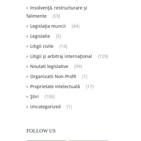
Insolvență, restructurare și
falimente
(59)
Legislația muncii
(44)
Legislatie
(5)
Litigii civile
(14)
Litigii și arbitraj internațional
(129)
Noutati legislative
(99)
Organizatii Non-Profit
(1)
Proprietate intelectuală
(17)
Știri
(106)
Uncategorized
(1)
FOLLOW US