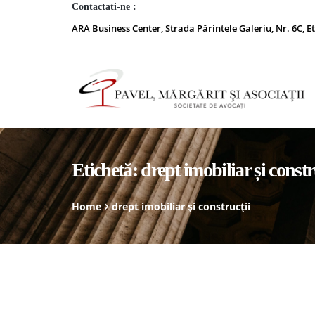
Contactati-ne :
ARA Business Center, Strada Părintele Galeriu, Nr. 6C, Et
Etichetă:
drept imobiliar și constr
Home
drept imobiliar și construcții