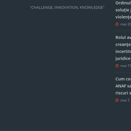
Ordinul
"CHALLENGE, INNOVATION, KNOWLEDGE"
soluție 
violenț
mai 20
Rolul a
creanțe
incerti
juridic
mai 15
Cum con
ANAF sa
riscuri
mai 7,