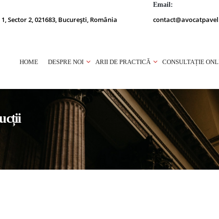
Email:
 1, Sector 2, 021683, București, România
contact@avocatpavel
HOME
DESPRE NOI
ARII DE PRACTICĂ
CONSULTAȚIE ONL
ucții