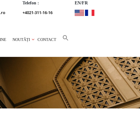
Telefon :
EN/FR
.ro
+4021-311-16-16
INE
NOUTĂȚI
CONTACT