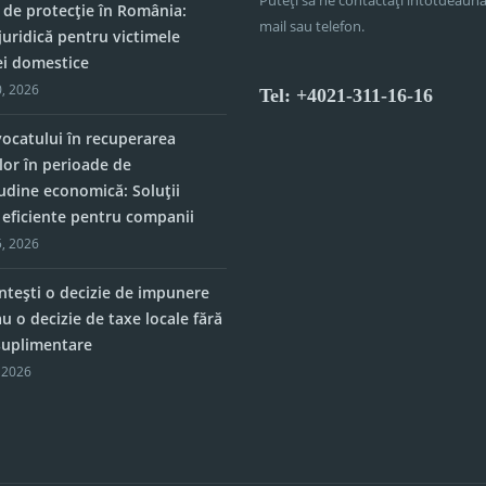
 de protecție în România:
mail sau telefon.
juridică pentru victimele
ei domestice
, 2026
Tel: +4021-311-16-16
vocatului în recuperarea
lor în perioade de
tudine economică: Soluții
e eficiente pentru companii
, 2026
tești o decizie de impunere
u o decizie de taxe locale fără
 suplimentare
 2026