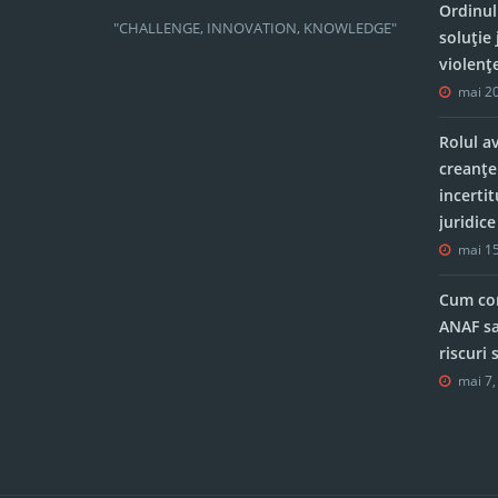
Ordinul
"CHALLENGE, INNOVATION, KNOWLEDGE"
soluție 
violenț
mai 20
Rolul a
creanțe
incerti
juridic
mai 15
Cum con
ANAF sa
riscuri
mai 7,