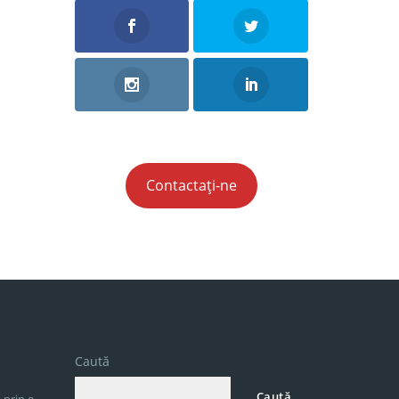
Contactați-ne
Caută
Caută
 prin e-