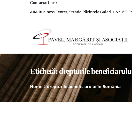
Contactati-ne :
ARA Business Center, Strada Părintele Galeriu, Nr. 6C, Et
Etichetă:
drepturile beneficiarul
Home
drepturile beneficiarului în România