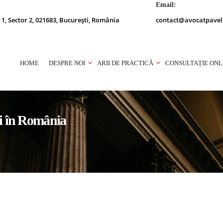
Email:
 1, Sector 2, 021683, București, România
contact@avocatpavel
HOME
DESPRE NOI
ARII DE PRACTICĂ
CONSULTAȚIE ONL
ui în România