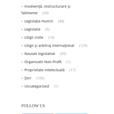
Insolvență, restructurare și
falimente
(59)
Legislația muncii
(44)
Legislatie
(5)
Litigii civile
(14)
Litigii și arbitraj internațional
(129)
Noutati legislative
(99)
Organizatii Non-Profit
(1)
Proprietate intelectuală
(17)
Știri
(106)
Uncategorized
(1)
FOLLOW US