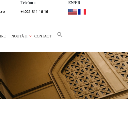
Telefon :
EN/FR
.ro
+4021-311-16-16
INE
NOUTĂȚI
CONTACT