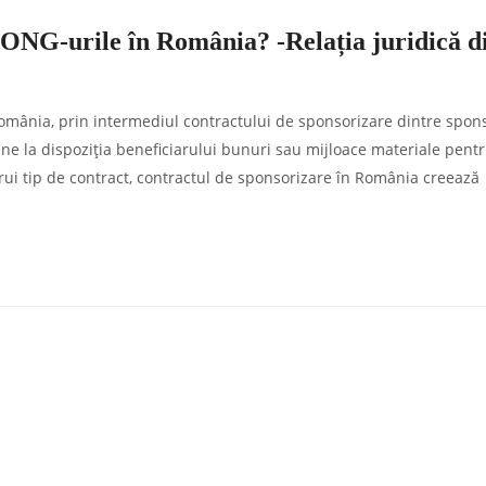
e/ONG-urile în România? -Relația juridică d
 România, prin intermediul contractului de sponsorizare dintre spons
ne la dispoziția beneficiarului bunuri sau mijloace materiale pent
ărui tip de contract, contractul de sponsorizare în România creează