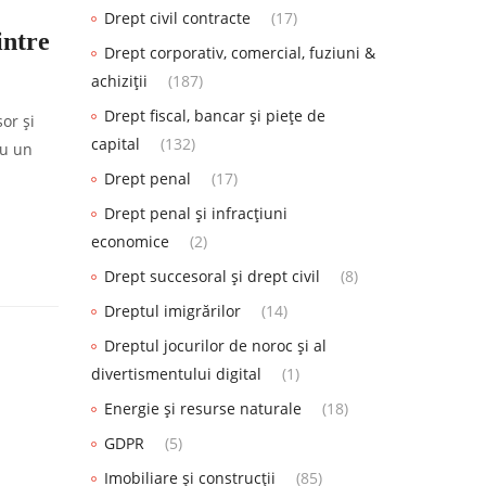
Drept civil contracte
(17)
intre
Drept corporativ, comercial, fuziuni &
achiziții
(187)
Drept fiscal, bancar și piețe de
or și
capital
(132)
ru un
Drept penal
(17)
Drept penal și infracțiuni
economice
(2)
Drept succesoral și drept civil
(8)
Dreptul imigrărilor
(14)
Dreptul jocurilor de noroc și al
divertismentului digital
(1)
Energie și resurse naturale
(18)
GDPR
(5)
Imobiliare și construcții
(85)