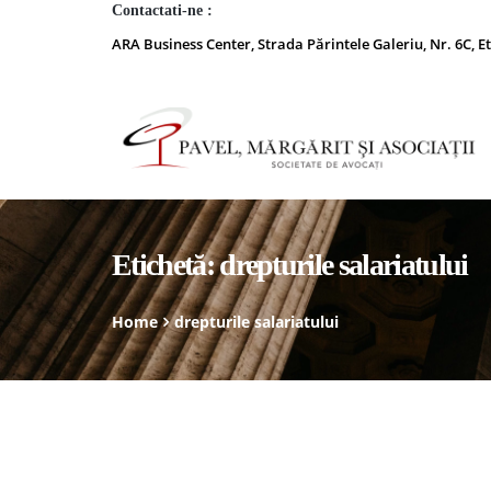
Contactati-ne :
ARA Business Center, Strada Părintele Galeriu, Nr. 6C, Et
Etichetă:
drepturile salariatului
Home
drepturile salariatului