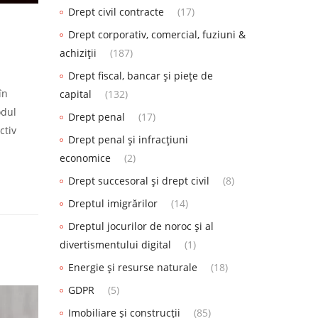
Drept civil contracte
(17)
Drept corporativ, comercial, fuziuni &
achiziții
(187)
Drept fiscal, bancar și piețe de
în
capital
(132)
odul
Drept penal
(17)
ctiv
Drept penal și infracțiuni
economice
(2)
Drept succesoral și drept civil
(8)
Dreptul imigrărilor
(14)
Dreptul jocurilor de noroc și al
divertismentului digital
(1)
Energie și resurse naturale
(18)
GDPR
(5)
Imobiliare și construcții
(85)