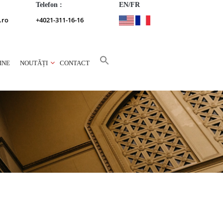
Telefon :
EN/FR
.ro
+4021-311-16-16
INE
NOUTĂȚI
CONTACT