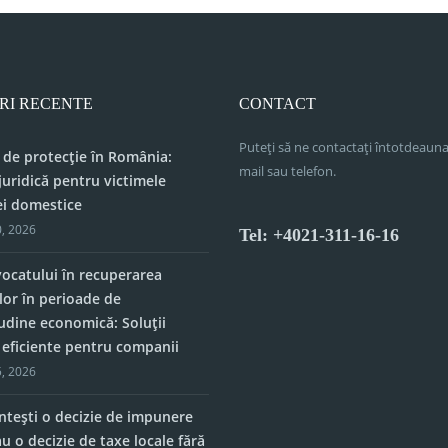
RI RECENTE
CONTACT
Puteți să ne contactați întotdeauna
 de protecție în România:
mail sau telefon.
juridică pentru victimele
ei domestice
, 2026
Tel: +4021-311-16-16
vocatului în recuperarea
lor în perioade de
tudine economică: Soluții
e eficiente pentru companii
, 2026
tești o decizie de impunere
u o decizie de taxe locale fără