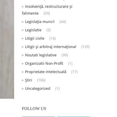
Insolvență, restructurare și
falimente
(59)
Legislația muncii
(44)
Legislatie
(5)
Litigii civile
(14)
Litigii și arbitraj internațional
(129)
Noutati legislative
(99)
Organizatii Non-Profit
(1)
Proprietate intelectuală
(17)
Știri
(106)
Uncategorized
(1)
FOLLOW US