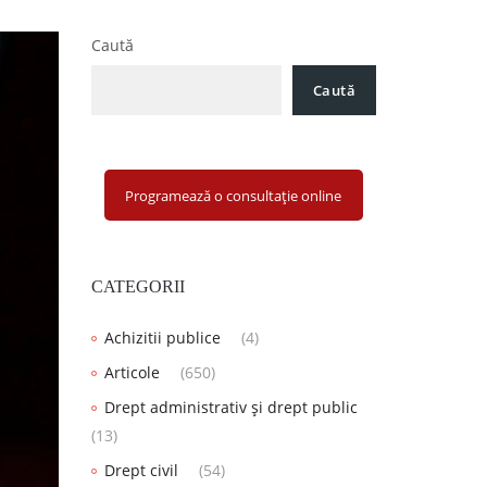
Caută
Caută
Programează o consultație online
CATEGORII
Achizitii publice
(4)
Articole
(650)
Drept administrativ și drept public
(13)
Drept civil
(54)