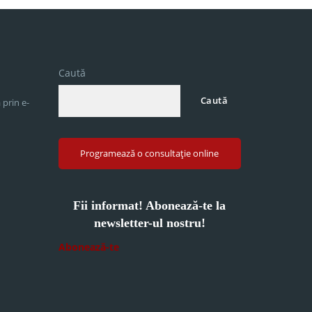
Caută
Caută
 prin e-
Programează o consultație online
Fii informat! Abonează-te la
newsletter-ul nostru!
Abonează-te