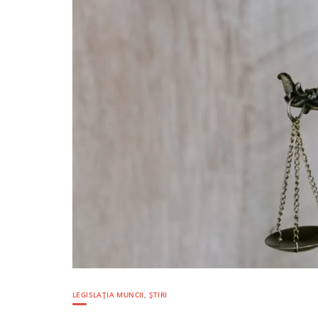
LEGISLAȚIA MUNCII
,
ȘTIRI