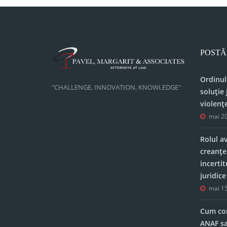
POSTĂ
Ordinul
"CHALLENGE, INNOVATION, KNOWLEDGE"
soluție 
violenț
mai 20
Rolul a
creanțe
incerti
juridic
mai 15
Cum con
ANAF sa