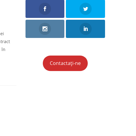
ei
ntract
 în
Contactați-ne