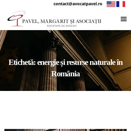
contact@avocatpavel.ro
Etichetă:
energie și resurse naturale în
România