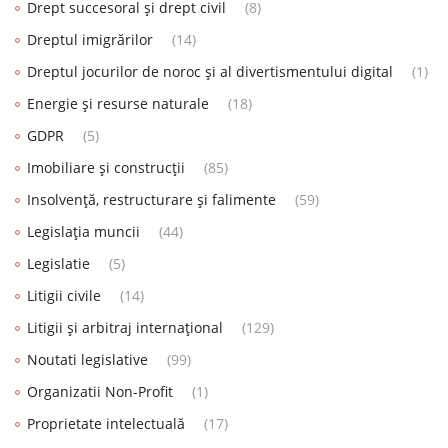
Drept succesoral și drept civil
(8)
Dreptul imigrărilor
(14)
Dreptul jocurilor de noroc și al divertismentului digital
(1)
Energie și resurse naturale
(18)
GDPR
(5)
Imobiliare și construcții
(85)
Insolvență, restructurare și falimente
(59)
Legislația muncii
(44)
Legislatie
(5)
Litigii civile
(14)
Litigii și arbitraj internațional
(129)
Noutati legislative
(99)
Organizatii Non-Profit
(1)
Proprietate intelectuală
(17)