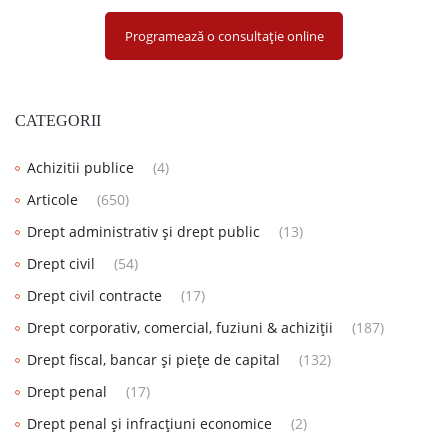
Programează o consultație online
CATEGORII
Achizitii publice
(4)
Articole
(650)
Drept administrativ și drept public
(13)
Drept civil
(54)
Drept civil contracte
(17)
Drept corporativ, comercial, fuziuni & achiziții
(187)
Drept fiscal, bancar și piețe de capital
(132)
Drept penal
(17)
Drept penal și infracțiuni economice
(2)