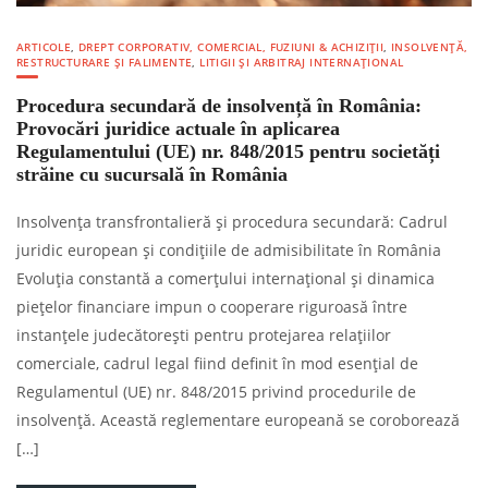
ARTICOLE
,
DREPT CORPORATIV, COMERCIAL, FUZIUNI & ACHIZIȚII
,
INSOLVENȚĂ,
RESTRUCTURARE ȘI FALIMENTE
,
LITIGII ȘI ARBITRAJ INTERNAȚIONAL
Procedura secundară de insolvență în România:
Provocări juridice actuale în aplicarea
Regulamentului (UE) nr. 848/2015 pentru societăți
străine cu sucursală în România
Insolvența transfrontalieră și procedura secundară: Cadrul
juridic european și condițiile de admisibilitate în România
Evoluția constantă a comerțului internațional și dinamica
piețelor financiare impun o cooperare riguroasă între
instanțele judecătorești pentru protejarea relațiilor
comerciale, cadrul legal fiind definit în mod esențial de
Regulamentul (UE) nr. 848/2015 privind procedurile de
insolvență. Această reglementare europeană se coroborează
[…]