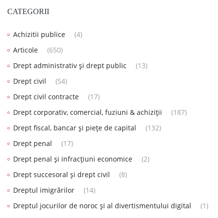
CATEGORII
Achizitii publice
(4)
Articole
(650)
Drept administrativ și drept public
(13)
Drept civil
(54)
Drept civil contracte
(17)
Drept corporativ, comercial, fuziuni & achiziții
(187)
Drept fiscal, bancar și piețe de capital
(132)
Drept penal
(17)
Drept penal și infracțiuni economice
(2)
Drept succesoral și drept civil
(8)
Dreptul imigrărilor
(14)
Dreptul jocurilor de noroc și al divertismentului digital
(1)