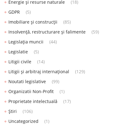
Energie și resurse naturale
(18)
GDPR
(5)
Imobiliare și construcții
(85)
Insolvență, restructurare și falimente
(59)
Legislația muncii
(44)
Legislatie
(5)
Litigii civile
(14)
Litigii și arbitraj internațional
(129)
Noutati legislative
(99)
Organizatii Non-Profit
(1)
Proprietate intelectuală
(17)
Știri
(106)
Uncategorized
(1)