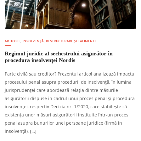
ARTICOLE
,
INSOLVENȚĂ, RESTRUCTURARE ȘI FALIMENTE
Regimul juridic al sechestrului asigurător în
procedura insolvenței Nordis
Parte civilă sau creditor? Prezentul articol analizează impactul
procesului penal asupra procedurii de insolvență, în lumina
jurisprudenței care abordează relația dintre măsurile
asigurătorii dispuse în cadrul unui proces penal și procedura
insolvenței, respectiv Decizia nr. 1/2020, care stabilește că
existența unor măsuri asigurătorii instituite într-un proces
penal asupra bunurilor unei persoane juridice (firmă în
insolvență), […]