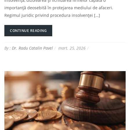
insolvența, dizolvarea și lichidarea firmelor capătă o
importanță deosebită în protejarea mediului de afaceri.
Regimul juridic privind procedura insolvenței […]
CONTINUE READING
By :
Dr. Radu Catalin Pavel
mart. 25, 2026