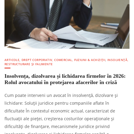
ARTICOLE
,
DREPT CORPORATIV, COMERCIAL, FUZIUNI & ACHIZIȚII
,
INSOLVENȚĂ,
RESTRUCTURARE ȘI FALIMENTE
Insolvența, dizolvarea și lichidarea firmelor în 2026:
Rolul avocatului în protejarea afacerilor în criză
Cum poate interveni un avocat în insolvență, dizolvare și
lichidare: Soluții juridice pentru companiile aflate în
dificultate În contextul economic actual, caracterizat de
fluctuații ale pieței, creșterea costurilor operaționale și
dificultăți de finanțare, mecanismele juridice privind