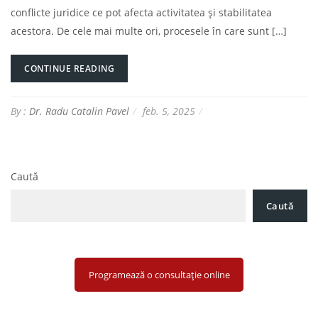
conflicte juridice ce pot afecta activitatea și stabilitatea
acestora. De cele mai multe ori, procesele în care sunt […]
CONTINUE READING
By :
Dr. Radu Catalin Pavel
feb. 5, 2025
Caută
Caută
Programează o consultație online