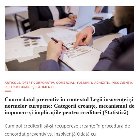
ARTICOLE
,
DREPT CORPORATIV, COMERCIAL, FUZIUNI & ACHIZIȚII
,
INSOLVENȚĂ,
RESTRUCTURARE ȘI FALIMENTE
Concordatul preventiv în contextul Legii insovenței și
normelor europene: Categorii creanțe, mecanismul de
impunere și implicațiile pentru creditori (Statistică)
Cum pot creditorii să-și recupereze creanțe în procedura de
concordat preventiv vs. insolvență Odată cu