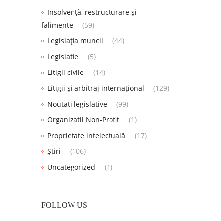
Insolvență, restructurare și
falimente
(59)
Legislația muncii
(44)
Legislatie
(5)
Litigii civile
(14)
Litigii și arbitraj internațional
(129)
Noutati legislative
(99)
Organizatii Non-Profit
(1)
Proprietate intelectuală
(17)
Știri
(106)
Uncategorized
(1)
FOLLOW US