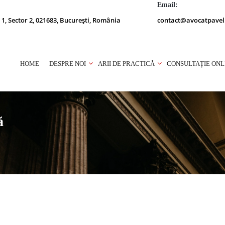
Email:
 1, Sector 2, 021683, București, România
contact@avocatpavel
HOME
DESPRE NOI
ARII DE PRACTICĂ
CONSULTAȚIE ONL
ă