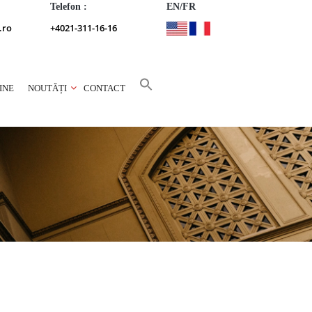
Telefon :
EN/FR
.ro
+4021-311-16-16
INE
NOUTĂȚI
CONTACT