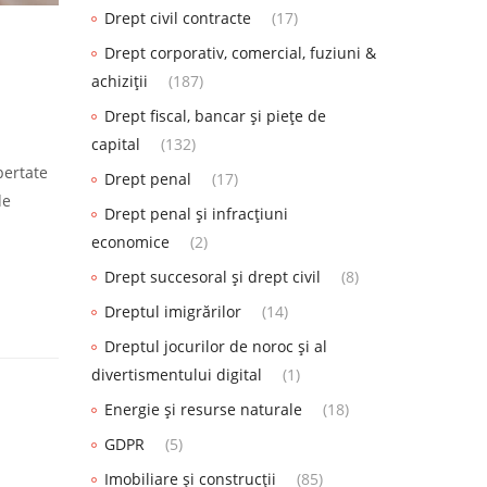
Drept civil contracte
(17)
Drept corporativ, comercial, fuziuni &
achiziții
(187)
Drept fiscal, bancar și piețe de
capital
(132)
bertate
Drept penal
(17)
de
Drept penal și infracțiuni
economice
(2)
Drept succesoral și drept civil
(8)
Dreptul imigrărilor
(14)
Dreptul jocurilor de noroc și al
divertismentului digital
(1)
Energie și resurse naturale
(18)
GDPR
(5)
Imobiliare și construcții
(85)