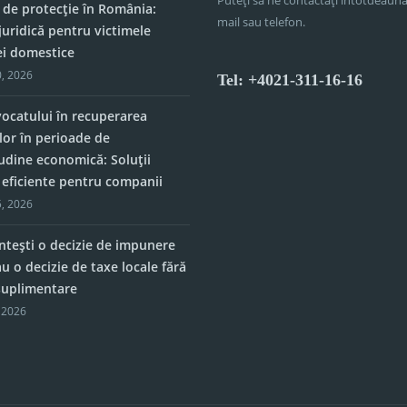
 de protecție în România:
mail sau telefon.
juridică pentru victimele
ei domestice
, 2026
Tel: +4021-311-16-16
vocatului în recuperarea
lor în perioade de
tudine economică: Soluții
e eficiente pentru companii
, 2026
tești o decizie de impunere
u o decizie de taxe locale fără
 suplimentare
 2026