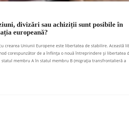
uni, divizări sau achiziții sunt posibile în
lația europeană?
 cu crearea Uniunii Europene este libertatea de stabilire. Această li
mod corespunzător de a înființa o nouă întreprindere și libertatea 
n statul membru A în statul membru B (migrația transfrontalieră a