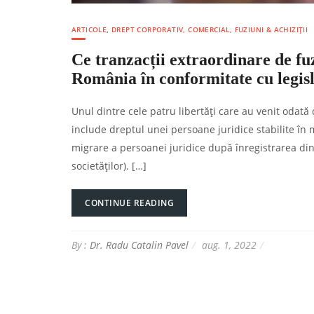
ARTICOLE
,
DREPT CORPORATIV, COMERCIAL, FUZIUNI & ACHIZIȚII
Ce tranzacții extraordinare de fuzi
România în conformitate cu legis
Unul dintre cele patru libertăți care au venit odată
include dreptul unei persoane juridice stabilite în 
migrare a persoanei juridice după înregistrarea di
societăților). […]
CONTINUE READING
By :
Dr. Radu Catalin Pavel
aug. 1, 2022