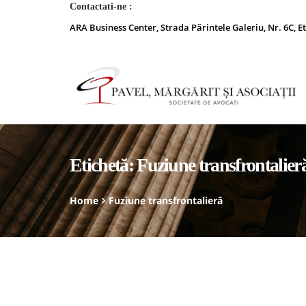
Contactati-ne :
ARA Business Center, Strada Părintele Galeriu, Nr. 6C, Et
Etichetă:
Fuziune transfrontalier
Home
Fuziune transfrontalieră