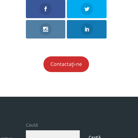
Contactați-ne
Caută
Caută
 prin e-