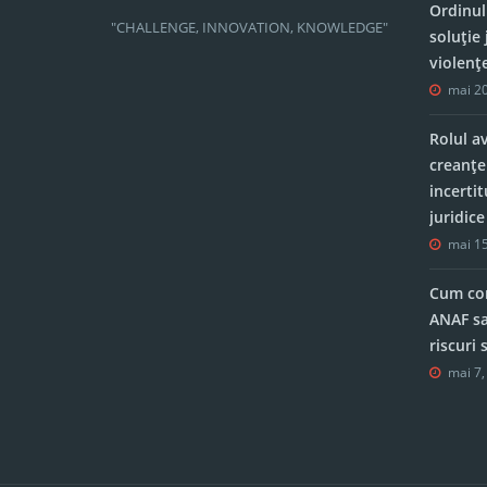
Ordinul
"CHALLENGE, INNOVATION, KNOWLEDGE"
soluție 
violenț
mai 20
Rolul a
creanțe
incerti
juridic
mai 15
Cum con
ANAF sa
riscuri
mai 7,