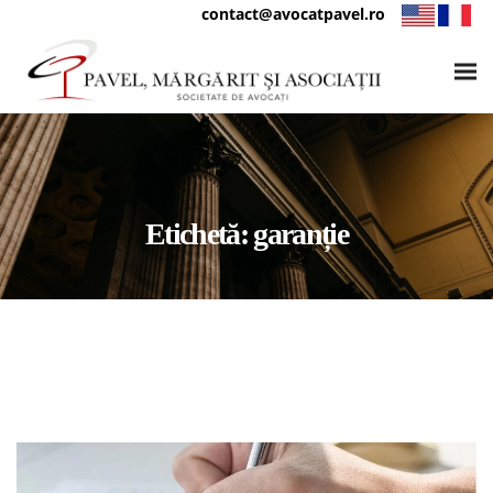
contact@avocatpavel.ro
Etichetă:
garanție