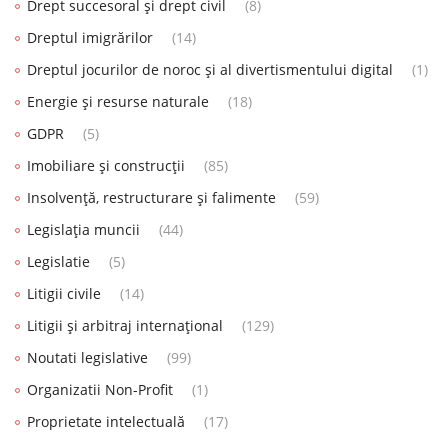
Drept succesoral și drept civil
(8)
Dreptul imigrărilor
(14)
Dreptul jocurilor de noroc și al divertismentului digital
(1)
Energie și resurse naturale
(18)
GDPR
(5)
Imobiliare și construcții
(85)
Insolvență, restructurare și falimente
(59)
Legislația muncii
(44)
Legislatie
(5)
Litigii civile
(14)
Litigii și arbitraj internațional
(129)
Noutati legislative
(99)
Organizatii Non-Profit
(1)
Proprietate intelectuală
(17)