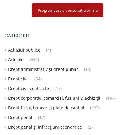
Programează o consultație online
CATEGORII
Achizitii publice
(4)
Articole
(650)
Drept administrativ și drept public
(13)
Drept civil
(54)
Drept civil contracte
(17)
Drept corporativ, comercial, fuziuni & achiziții
(187)
Drept fiscal, bancar și piețe de capital
(132)
Drept penal
(17)
Drept penal și infracțiuni economice
(2)