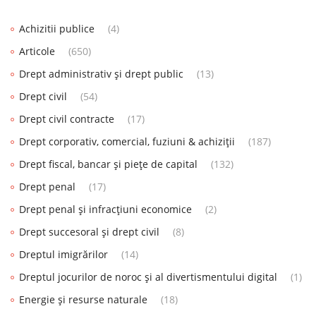
Achizitii publice
(4)
Articole
(650)
Drept administrativ și drept public
(13)
Drept civil
(54)
Drept civil contracte
(17)
Drept corporativ, comercial, fuziuni & achiziții
(187)
Drept fiscal, bancar și piețe de capital
(132)
Drept penal
(17)
Drept penal și infracțiuni economice
(2)
Drept succesoral și drept civil
(8)
Dreptul imigrărilor
(14)
Dreptul jocurilor de noroc și al divertismentului digital
(1)
Energie și resurse naturale
(18)