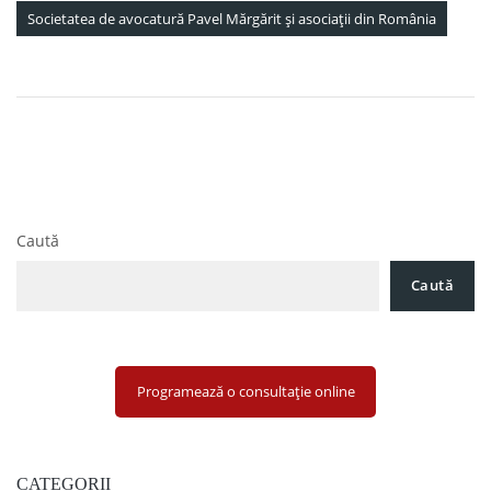
Societatea de avocatură Pavel Mărgărit și asociații din România
Navigare
Cum poți stinge o obligație față de un partener
în
contractual?
articole
Noutăți legislative 2 Septembrie 2022
Caută
Caută
Programează o consultație online
CATEGORII