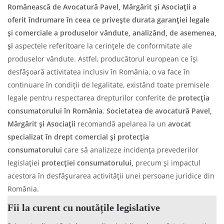
Românească de Avocatură Pavel, Mărgărit și Asociații
a
oferit îndrumare în ceea ce privește durata
garanției
legale
și comerciale a produselor vândute, analizând, de asemenea,
și
aspectele referitoare la cerințele de conformitate ale
produselor vândute. Astfel, producătorul european ce își
desfășoară activitatea inclusiv în România, o va face în
continuare în condiții de legalitate, existând toate premisele
legale pentru respectarea drepturilor conferite de
protecția
consumatorului în România
.
Societatea de avocatură Pavel,
Mărgărit și Asociații
recomandă apelarea la un
avocat
specializat în drept comercial și protecția
consumatorului
care să analizeze incidența prevederilor
legislației
protecției consumatorului,
precum și impactul
acestora în desfășurarea activității unei persoane juridice din
România.
Fii la curent cu noutățile legislative