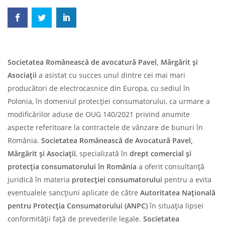
Societatea Românească de avocatură Pavel, Mărgărit și
Asociații
a asistat cu succes unul dintre cei mai mari
producători de electrocasnice din Europa, cu sediul în
Polonia, în domeniul protecției consumatorului, ca urmare a
modificărilor aduse de OUG 140/2021 privind anumite
aspecte referitoare la contractele de vânzare de bunuri în
România.
Societatea Românească de Avocatură Pavel,
Mărgărit și Asociații
, specializată în
drept comercial și
protecția consumatorului
în România
a oferit consultanță
juridică în materia
protecției consumatorului
pentru a evita
eventualele sancțiuni aplicate de către
Autoritatea Națională
pentru Protecția Consumatorului (ANPC)
în situația lipsei
conformității față de prevederile legale.
Societatea