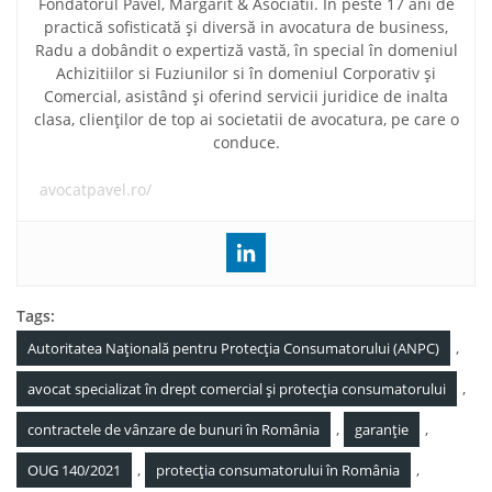
Fondatorul Pavel, Margarit & Asociatii. În peste 17 ani de
practică sofisticată și diversă in avocatura de business,
Radu a dobândit o expertiză vastă, în special în domeniul
Achizitiilor si Fuziunilor si în domeniul Corporativ și
Comercial, asistând și oferind servicii juridice de inalta
clasa, clienților de top ai societatii de avocatura, pe care o
conduce.
avocatpavel.ro/
Tags:
,
Autoritatea Națională pentru Protecția Consumatorului (ANPC)
,
avocat specializat în drept comercial și protecția consumatorului
,
,
contractele de vânzare de bunuri în România
garanție
,
,
OUG 140/2021
protecția consumatorului în România