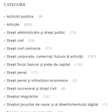
CATEGORII
Achizitii publice
(4)
Articole
(650)
Drept administrativ și drept public
(13)
Drept civil
(54)
Drept civil contracte
(17)
Drept corporativ, comercial, fuziuni & achiziții
(187)
Drept fiscal, bancar și piețe de capital
(132)
Drept penal
(17)
Drept penal și infracțiuni economice
(2)
Drept succesoral și drept civil
(8)
Dreptul imigrărilor
(14)
Dreptul jocurilor de noroc și al divertismentului digital
(1)