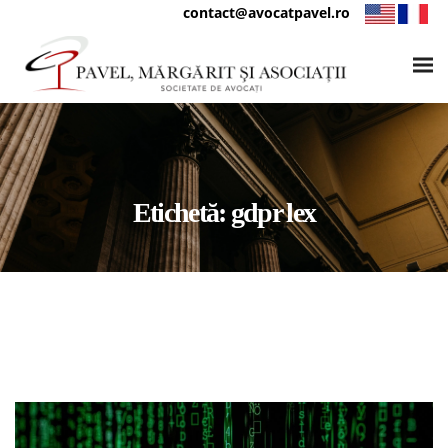
contact@avocatpavel.ro
Etichetă:
gdpr lex