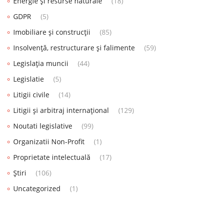
Energie și resurse naturale
(18)
GDPR
(5)
Imobiliare și construcții
(85)
Insolvență, restructurare și falimente
(59)
Legislația muncii
(44)
Legislatie
(5)
Litigii civile
(14)
Litigii și arbitraj internațional
(129)
Noutati legislative
(99)
Organizatii Non-Profit
(1)
Proprietate intelectuală
(17)
Știri
(106)
Uncategorized
(1)