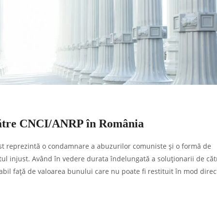
 către CNCI/ANRP în România
ist reprezintă o condamnare a abuzurilor comuniste și o formă de
l injust. Având în vedere durata îndelungată a soluționarii de că
bil față de valoarea bunului care nu poate fi restituit în mod direc