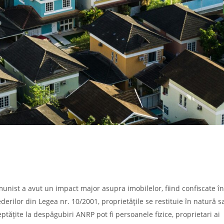
nist a avut un impact major asupra imobilelor, fiind confiscate î
rilor din Legea nr. 10/2001, proprietățile se restituie în natură s
tățite la despăgubiri ANRP pot fi persoanele fizice, proprietari ai