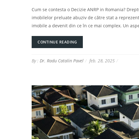
Cum se contesta o Decizie ANRP in Romania? Dreptul
imobilelor preluate abuziv de către stat a reprezen
imobile a devenit din ce în ce mai complex. Un asp
CONTINUE READING
By :
Dr. Radu Catalin Pavel
feb. 28, 2025