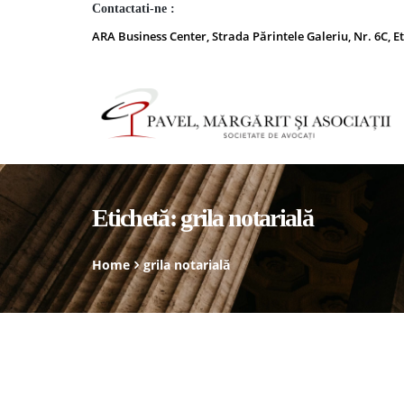
Contactati-ne :
ARA Business Center, Strada Părintele Galeriu, Nr. 6C, Et
Etichetă:
grila notarială
Home
grila notarială