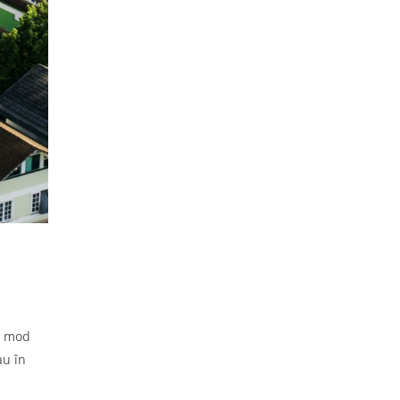
n mod
au în