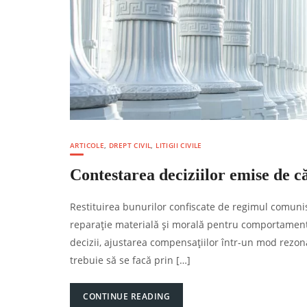
ARTICOLE
,
DREPT CIVIL
,
LITIGII CIVILE
Contestarea deciziilor emise de
Restituirea bunurilor confiscate de regimul comun
reparație materială și morală pentru comportamentu
decizii, ajustarea compensațiilor într-un mod rezona
trebuie să se facă prin […]
CONTINUE READING