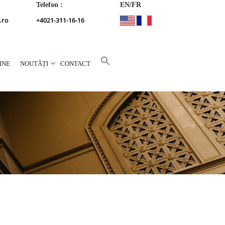
Telefon :
EN/FR
.ro
+4021-311-16-16
INE
NOUTĂȚI
CONTACT