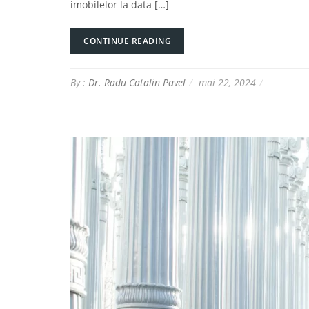
imobilelor la data […]
CONTINUE READING
By :
Dr. Radu Catalin Pavel
mai 22, 2024