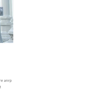
tre anrp
t