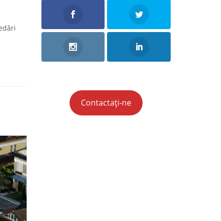
edări
Contactați-ne