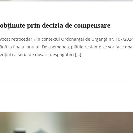
obținute prin decizia de compensare
 avocat retrocedări? În contextul Ordonanței de Urgență nr. 107/202
nă la finalul anului. De asemenea, plățile restante se vor face doa
sențial ca seria de dosare despăgubiri […]