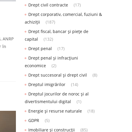
Drept civil contracte
(17)
Drept corporativ, comercial, fuziuni &
achiziții
(187)
Drept fiscal, bancar și piețe de
4, ANRP
capital
(132)
r în
Drept penal
(17)
Drept penal și infracțiuni
economice
(2)
Drept succesoral și drept civil
(8)
Dreptul imigrărilor
(14)
Dreptul jocurilor de noroc și al
divertismentului digital
(1)
Energie și resurse naturale
(18)
GDPR
(5)
Imobiliare și construcții
(85)