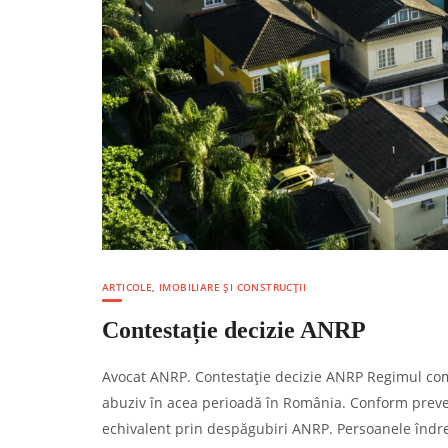
ARTICOLE
,
IMOBILIARE ȘI CONSTRUCȚII
Contestație decizie ANRP
Avocat ANRP. Contestație decizie ANRP Regimul comu
abuziv în acea perioadă în România. Conform prevede
echivalent prin despăgubiri ANRP. Persoanele îndrep