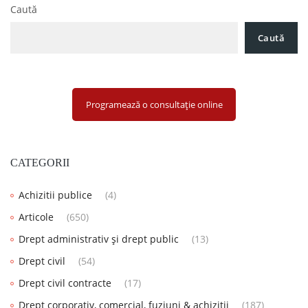
Caută
Caută
Programează o consultație online
CATEGORII
Achizitii publice
(4)
Articole
(650)
Drept administrativ și drept public
(13)
Drept civil
(54)
Drept civil contracte
(17)
Drept corporativ, comercial, fuziuni & achiziții
(187)