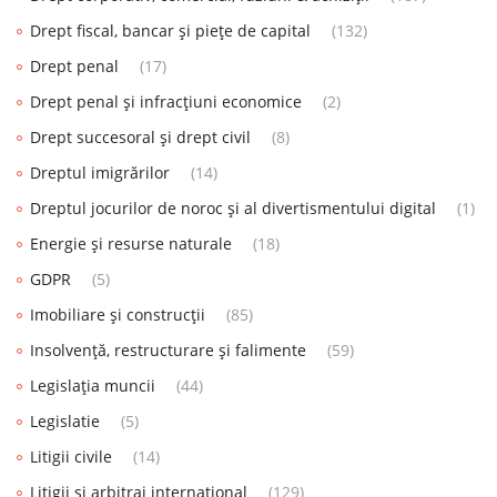
Drept fiscal, bancar și piețe de capital
(132)
Drept penal
(17)
Drept penal și infracțiuni economice
(2)
Drept succesoral și drept civil
(8)
Dreptul imigrărilor
(14)
Dreptul jocurilor de noroc și al divertismentului digital
(1)
Energie și resurse naturale
(18)
GDPR
(5)
Imobiliare și construcții
(85)
Insolvență, restructurare și falimente
(59)
Legislația muncii
(44)
Legislatie
(5)
Litigii civile
(14)
Litigii și arbitraj internațional
(129)