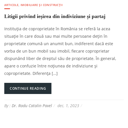
ARTICOLE
,
IMOBILIARE ȘI CONSTRUCȚII
Litigii privind ieșirea din indiviziune și partaj
Instituția de coproprietate în România se referă la acea
situație în care două sau mai multe persoane dețin în
proprietate comună un anumit bun, indiferent dacă este
vorba de un bun mobil sau imobil, fiecare coproprietar
dispunând liber de dreptul său de proprietate. În general,
apare o confuzie între noțiunea de indiviziune și
coproprietate. Diferența […]
CONTINUE READING
By :
Dr. Radu Catalin Pavel
dec. 1, 2023