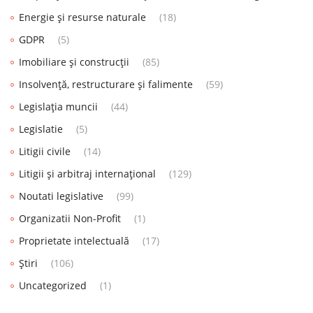
Energie și resurse naturale
(18)
GDPR
(5)
Imobiliare și construcții
(85)
Insolvență, restructurare și falimente
(59)
Legislația muncii
(44)
Legislatie
(5)
Litigii civile
(14)
Litigii și arbitraj internațional
(129)
Noutati legislative
(99)
Organizatii Non-Profit
(1)
Proprietate intelectuală
(17)
Știri
(106)
Uncategorized
(1)