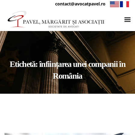
contact@avocatpavel.ro
Etichetă:
înființarea unei companii în
România