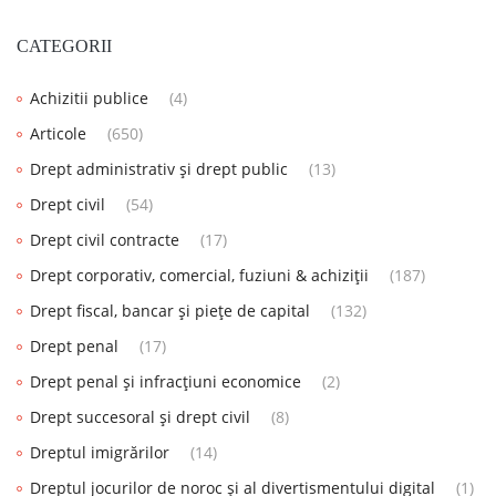
CATEGORII
Achizitii publice
(4)
Articole
(650)
Drept administrativ și drept public
(13)
Drept civil
(54)
Drept civil contracte
(17)
Drept corporativ, comercial, fuziuni & achiziții
(187)
Drept fiscal, bancar și piețe de capital
(132)
Drept penal
(17)
Drept penal și infracțiuni economice
(2)
Drept succesoral și drept civil
(8)
Dreptul imigrărilor
(14)
Dreptul jocurilor de noroc și al divertismentului digital
(1)