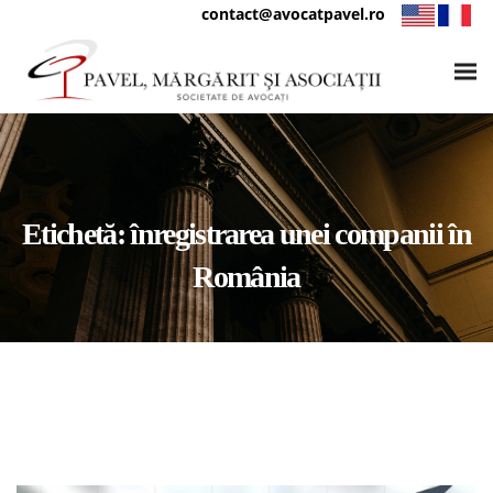
contact@avocatpavel.ro
Etichetă:
înregistrarea unei companii în
România