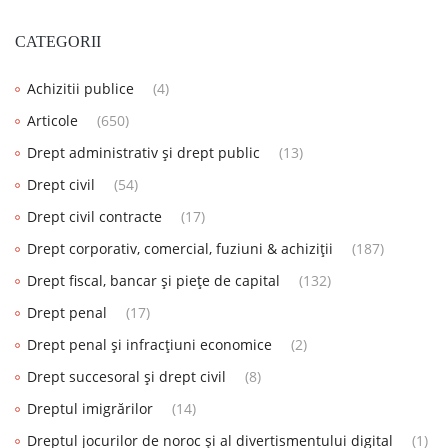
CATEGORII
Achizitii publice
(4)
Articole
(650)
Drept administrativ și drept public
(13)
Drept civil
(54)
Drept civil contracte
(17)
Drept corporativ, comercial, fuziuni & achiziții
(187)
Drept fiscal, bancar și piețe de capital
(132)
Drept penal
(17)
Drept penal și infracțiuni economice
(2)
Drept succesoral și drept civil
(8)
Dreptul imigrărilor
(14)
Dreptul jocurilor de noroc și al divertismentului digital
(1)