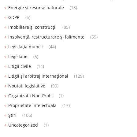
Energie și resurse naturale
(18)
GDPR
(5)
Imobiliare și construcții
(85)
Insolvență, restructurare și falimente
(59)
Legislația muncii
(44)
Legislatie
(5)
Litigii civile
(14)
Litigii și arbitraj internațional
(129)
Noutati legislative
(99)
Organizatii Non-Profit
(1)
Proprietate intelectuală
(17)
Știri
(106)
Uncategorized
(1)