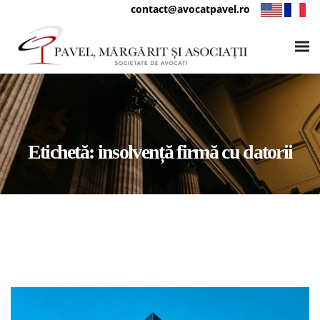
contact@avocatpavel.ro
Etichetă:
insolvență firmă cu datorii