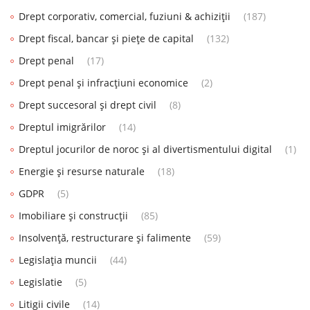
Drept corporativ, comercial, fuziuni & achiziții
(187)
Drept fiscal, bancar și piețe de capital
(132)
Drept penal
(17)
Drept penal și infracțiuni economice
(2)
Drept succesoral și drept civil
(8)
Dreptul imigrărilor
(14)
Dreptul jocurilor de noroc și al divertismentului digital
(1)
Energie și resurse naturale
(18)
GDPR
(5)
Imobiliare și construcții
(85)
Insolvență, restructurare și falimente
(59)
Legislația muncii
(44)
Legislatie
(5)
Litigii civile
(14)