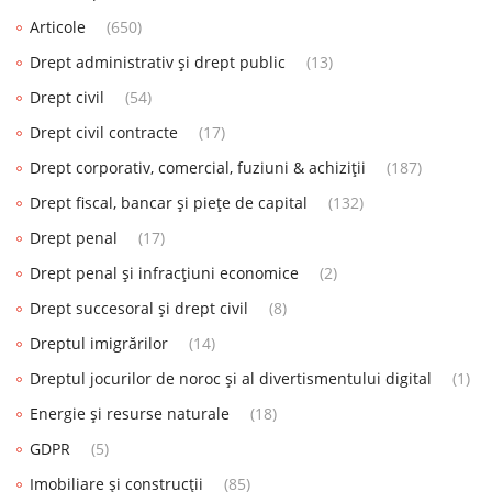
Articole
(650)
Drept administrativ și drept public
(13)
Drept civil
(54)
Drept civil contracte
(17)
Drept corporativ, comercial, fuziuni & achiziții
(187)
Drept fiscal, bancar și piețe de capital
(132)
Drept penal
(17)
Drept penal și infracțiuni economice
(2)
Drept succesoral și drept civil
(8)
Dreptul imigrărilor
(14)
Dreptul jocurilor de noroc și al divertismentului digital
(1)
Energie și resurse naturale
(18)
GDPR
(5)
Imobiliare și construcții
(85)