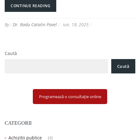
CONTINUE READING
By :
Dr. Radu Catalin Pavel
iun. 18, 2025
Caută
Caută
Programează o consultație online
CATEGORII
Achizitii publice
(4)