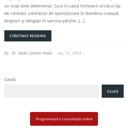
un scop bine determinat. Ca și în cazul încheierii oricărui tip
de contract, contractul de sponsorizare în România creează
drepturi și obligații în sarcina părților, […]
CONTINUE READING
By :
Dr. Radu Catalin Pavel
iun. 15, 2023
Caută
Caută
Programează o consultație online