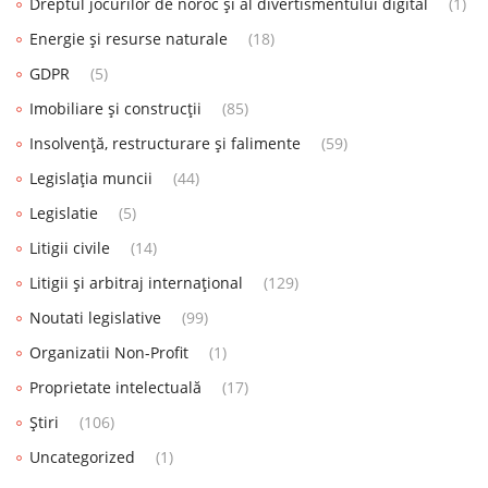
Dreptul jocurilor de noroc și al divertismentului digital
(1)
Energie și resurse naturale
(18)
GDPR
(5)
Imobiliare și construcții
(85)
Insolvență, restructurare și falimente
(59)
Legislația muncii
(44)
Legislatie
(5)
Litigii civile
(14)
Litigii și arbitraj internațional
(129)
Noutati legislative
(99)
Organizatii Non-Profit
(1)
Proprietate intelectuală
(17)
Știri
(106)
Uncategorized
(1)