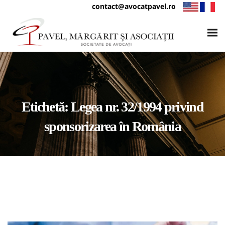
contact@avocatpavel.ro
Etichetă:
Legea nr. 32/1994 privind
sponsorizarea în România