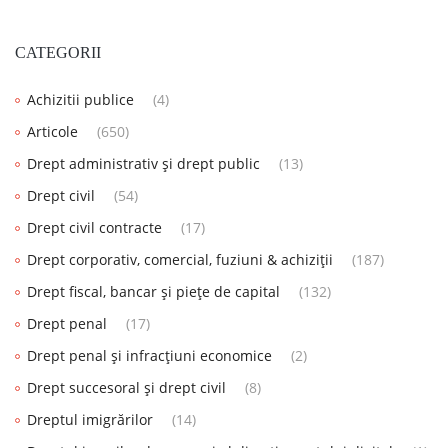
CATEGORII
Achizitii publice
(4)
Articole
(650)
Drept administrativ și drept public
(13)
Drept civil
(54)
Drept civil contracte
(17)
Drept corporativ, comercial, fuziuni & achiziții
(187)
Drept fiscal, bancar și piețe de capital
(132)
Drept penal
(17)
Drept penal și infracțiuni economice
(2)
Drept succesoral și drept civil
(8)
Dreptul imigrărilor
(14)