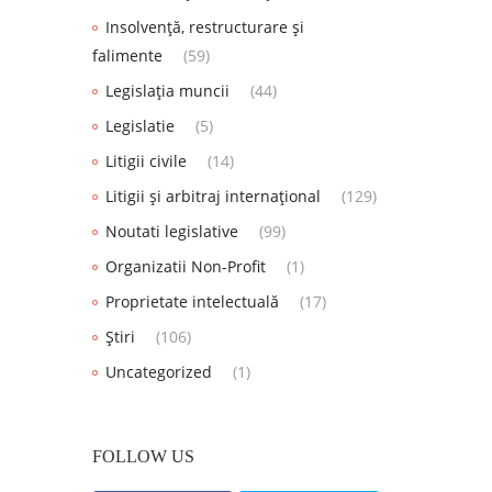
Insolvență, restructurare și
falimente
(59)
Legislația muncii
(44)
Legislatie
(5)
Litigii civile
(14)
Litigii și arbitraj internațional
(129)
Noutati legislative
(99)
Organizatii Non-Profit
(1)
Proprietate intelectuală
(17)
Știri
(106)
Uncategorized
(1)
FOLLOW US