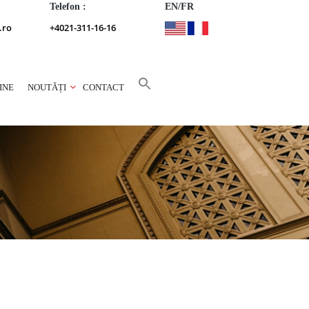
Telefon :
EN/FR
.ro
+4021-311-16-16
INE
NOUTĂȚI
CONTACT