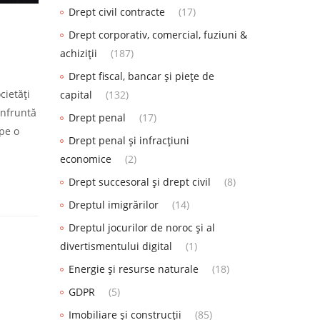
Drept civil contracte
(17)
Drept corporativ, comercial, fuziuni &
achiziții
(187)
Drept fiscal, bancar și piețe de
cietăți
capital
(132)
onfruntă
Drept penal
(17)
 pe o
Drept penal și infracțiuni
economice
(2)
Drept succesoral și drept civil
(8)
Dreptul imigrărilor
(14)
Dreptul jocurilor de noroc și al
divertismentului digital
(1)
Energie și resurse naturale
(18)
GDPR
(5)
Imobiliare și construcții
(85)