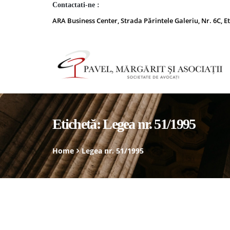
Contactati-ne :
ARA Business Center, Strada Părintele Galeriu, Nr. 6C, Et
Etichetă:
Legea nr. 51/1995
Home
Legea nr. 51/1995