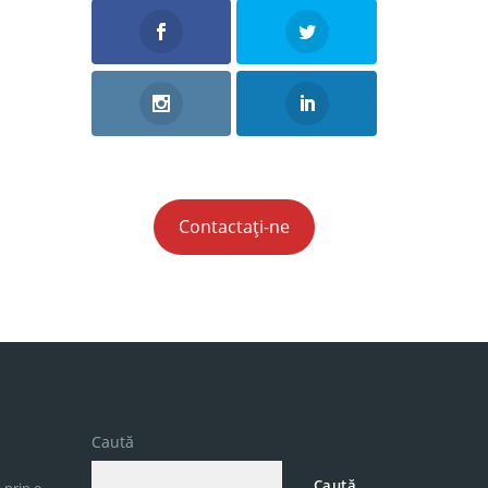
Contactați-ne
Caută
Caută
 prin e-