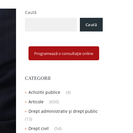
Caută
Caută
Programează o consultație online
CATEGORII
Achizitii publice
(4)
Articole
(650)
Drept administrativ și drept public
(13)
Drept civil
(54)