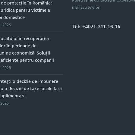
 de protecție în România:
mail sau telefon.
juridică pentru victimele
ei domestice
, 2026
Tel: +4021-311-16-16
vocatului în recuperarea
lor în perioade de
tudine economică: Soluții
e eficiente pentru companii
, 2026
tești o decizie de impunere
u o decizie de taxe locale fără
 suplimentare
 2026