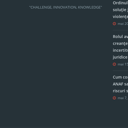
Ordinul
"CHALLENGE, INNOVATION, KNOWLEDGE"
soluție 
violenț
mai 20
Rolul a
creanțe
incerti
juridic
mai 15
Cum con
ANAF sa
riscuri
mai 7,