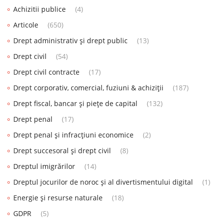
Achizitii publice
(4)
Articole
(650)
Drept administrativ și drept public
(13)
Drept civil
(54)
Drept civil contracte
(17)
Drept corporativ, comercial, fuziuni & achiziții
(187)
Drept fiscal, bancar și piețe de capital
(132)
Drept penal
(17)
Drept penal și infracțiuni economice
(2)
Drept succesoral și drept civil
(8)
Dreptul imigrărilor
(14)
Dreptul jocurilor de noroc și al divertismentului digital
(1)
Energie și resurse naturale
(18)
GDPR
(5)