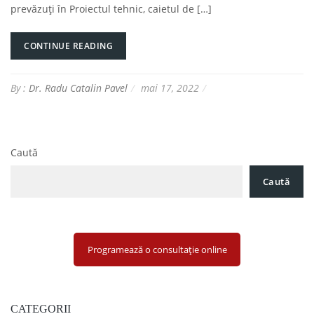
prevăzuți în Proiectul tehnic, caietul de […]
CONTINUE READING
By :
Dr. Radu Catalin Pavel
mai 17, 2022
Caută
Caută
Programează o consultație online
CATEGORII