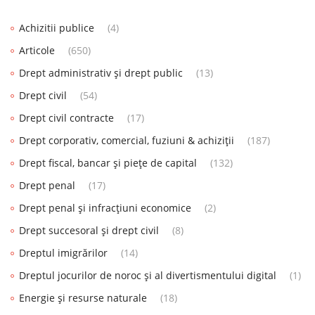
Achizitii publice
(4)
Articole
(650)
Drept administrativ și drept public
(13)
Drept civil
(54)
Drept civil contracte
(17)
Drept corporativ, comercial, fuziuni & achiziții
(187)
Drept fiscal, bancar și piețe de capital
(132)
Drept penal
(17)
Drept penal și infracțiuni economice
(2)
Drept succesoral și drept civil
(8)
Dreptul imigrărilor
(14)
Dreptul jocurilor de noroc și al divertismentului digital
(1)
Energie și resurse naturale
(18)